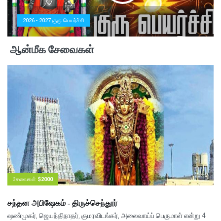
2026 - 2027 குரு பெயர்ச்சி
ஆன்மீக சேவைகள்
சேவைகள்
$2000
சந்தன அபிஷேகம் - திருச்செந்தூர்
ஷண்முகர், ஜெயந்திநாதர், குமரவிடங்கர், அலைவாய்ப் பெருமாள் என்று 4