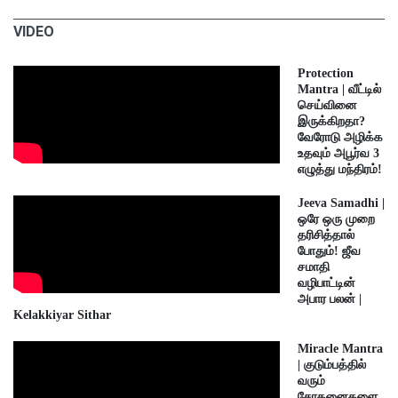
VIDEO
Protection
Mantra | வீட்டில்
செய்வினை
இருக்கிறதா?
வேரோடு அழிக்க
உதவும் அபூர்வ 3
எழுத்து மந்திரம்!
Jeeva Samadhi |
ஒரே ஒரு முறை
தரிசித்தால்
போதும்! ஜீவ
சமாதி
வழிபாட்டின்
அபார பலன் |
Kelakkiyar Sithar
Miracle Mantra
| குடும்பத்தில்
வரும்
சோதனைகளை