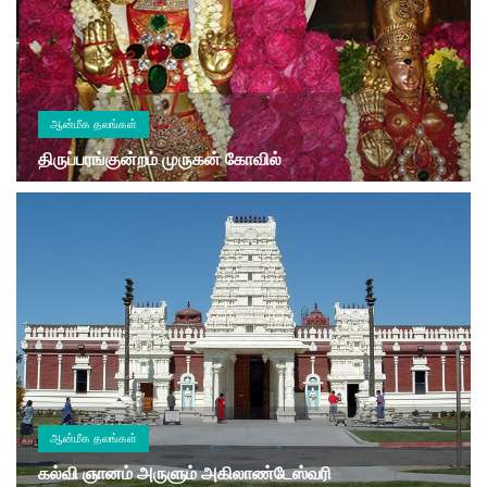
ஆன்மீக தலங்கள்
திருப்பரங்குன்றம் முருகன் கோவில்
ஆன்மீக தலங்கள்
கல்வி ஞானம் அருளும் அகிலாண்டேஸ்வரி