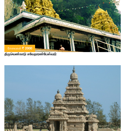
சேவைகள்
2000
திருவெண்காடு சுவேதாரண்யேஸ்வரர்