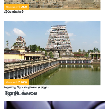
சேவைகள்
2000
கீழ்பெரும்பள்ளம்
சேவைகள்
2000
அருள்மிகு சிதம்பரம் தில்லை நடராஜர்...
ஜோதிடக்கலை