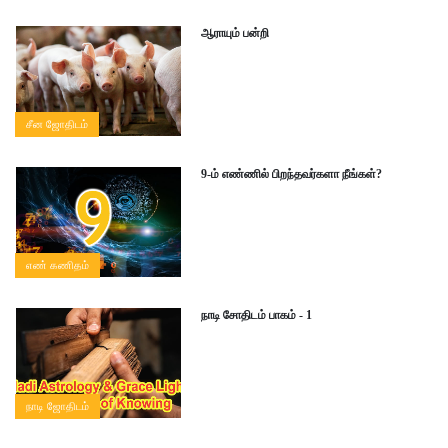
ஆராயும் பன்றி
சீன ஜோதிடம்
9-ம் எண்ணில் பிறந்தவர்களா நீங்கள்?
எண் கணிதம்
நாடி சோதிடம் பாகம் - 1
நாடி ஜோதிடம்