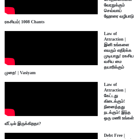
வேரறுக்கும்
செவ்வாய்
ஹோரை வழிபாடு
ரகசியம்| 1008 Chants
Law of
Attraction |
இனி உங்களை
எவரும் எதிர்க்க
முடியாது! ரகசிய
வசிய மை
தயாரிக்கும்
முறை! | Vasiyam
Law of
Attraction |
கேட்டது
கிடைக்கும்!
நினைத்தது
நடக்கும்! இந்த
ஒரு மணி உங்கள்
வீட்டில் இருக்கிறதா?
Debt Free |