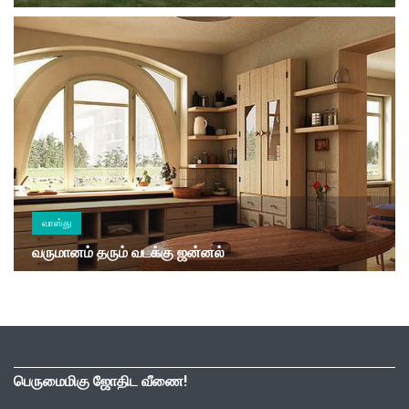
வாஸ்து
வருமானம் தரும் வடக்கு ஜன்னல்
பெருமைமிகு ஜோதிட வீணை!