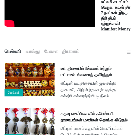
லட்சுமி கடாட்சம்
பெருக, கடன் தீர
7 நாட்கள் இந்த
திரி தீபம்
ஏற்றுங்கள்! |
Manifest Money
பெங்சுயி
வாஸ்து
யோகா
தியானம்
வட திசையில் பீங்கான் மற்றும்
மட்பாண்டங்களைத் தவிர்த்தல்
வீட்டின் வட திசையின் மூல சக்தி
தண்ணீர். அழிவிற்கு வழிவகுக்கும்
பெங்சுயி
சக்திச் சக்கரத்தின்படி நிலம்...
கதவு கைப்பிடிகளில் ஃபெங்சுயி
நாணயங்கள் மணிகள் தொங்க விடுதல்
வீட்டின் வாசல் கதவின் வெளிப்பக்கப்
பிடியில் சின்ன மணியைத் தொங்க