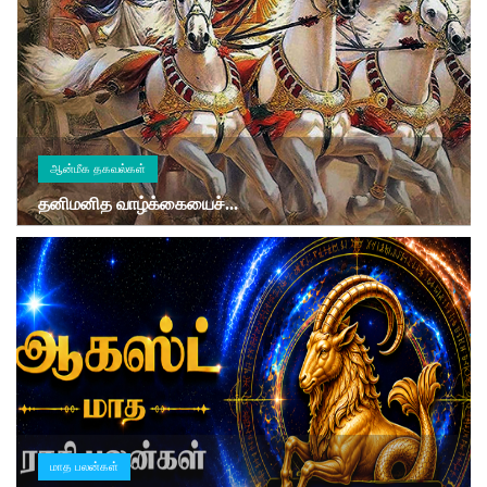
ஆன்மீக தகவல்கள்
தனிமனித வாழ்க்கையைச்...
மாத பலன்கள்