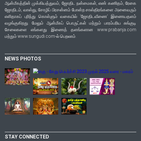
ஆன்மீகத்தின் முக்கியத்துவம், ஜோதிட நன்மைகள், எண் கணிதம், ரேகை
ஜோதிடம், வாஸ்து, சோழிப் பிரசன்னம் போன்ற சாஸ்திரங்களை அனைவரும்
எளிதாகப் புரிந்து கொள்ளும் வகையில் ‘ஜோதிடவீணை’ இணையதளம்
வழங்குகிறது. மேலும் ஆன்மீகப் பொருட்கள் மற்றும் பாரம்பரிய சுங்குடி
சேலைகளை எங்களது இணைத் தளங்களான www.prabanja.com
மற்றும் www.sungudi.com-ல் பெறலாம்.
NEWS PHOTOS
STAY CONNECTED