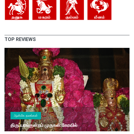
TOP REVIEWS
ஆன்மீக தலங்கள்
திருப்பரங்குன்றம் முருகன் கோவில்