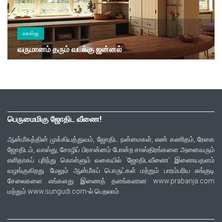
வாஸ்து
வருமானம் தரும் வடக்கு ஜன்னல்
பெருமைமிகு ஜோதிட வீணை!
ஆன்மீகத்தின் முக்கியத்துவம், ஜோதிட நன்மைகள், எண் கணிதம், ரேகை
ஜோதிடம், வாஸ்து, சோழிப் பிரசன்னம் போன்ற சாஸ்திரங்களை அனைவரும்
எளிதாகப் புரிந்து கொள்ளும் வகையில் ‘ஜோதிடவீணை’ இணையதளம்
வழங்குகிறது. மேலும் ஆன்மீகப் பொருட்கள் மற்றும் பாரம்பரிய சுங்குடி
சேலைகளை எங்களது இணைத் தளங்களான www.prabanja.com
மற்றும் www.sungudi.com-ல் பெறலாம்.