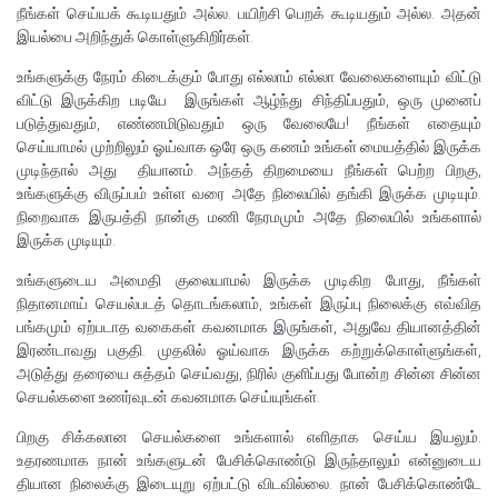
நீங்கள் செய்யக் கூடியதும் அல்ல. பயிற்சி பெறக் கூடியதும் அல்ல. அதன்
இயல்பை அறிந்துக் கொள்ளுகிறிர்கள்.
உங்களுக்கு நேரம் கிடைக்கும் போது எல்லாம் எல்லா வேலைகளையும் விட்டு
விட்டு இருக்கிற படியே இருங்கள் ஆழ்ந்து சிந்திப்பதும், ஒரு முனைப்
படுத்துவதும், எண்ணமிடுவதும் ஒரு வேலையே! நீங்கள் எதையும்
செய்யாமல் முற்றிலும் ஓய்வாக ஒரே ஒரு கணம் உங்கள் மையத்தில் இருக்க
முடிந்தால் அது தியானம். அந்தத் திறமையை நீங்கள் பெற்ற பிறகு,
உங்களுக்கு விருப்பம் உள்ள வரை அதே நிலையில் தங்கி இருக்க முடியும்.
நிறைவாக இருபத்தி நான்கு மணி நேரமமும் அதே நிலையில் உங்களால்
இருக்க முடியும்.
உங்களுடைய அமைதி குலையாமல் இருக்க முடிகிற போது, நீங்கள்
நிதானமாய் செயல்படத் தொடங்கலாம், உங்கள் இருப்பு நிலைக்கு எவ்வித
பங்கமும் ஏற்படாத வகைகள் கவனமாக இருங்கள், அதுவே தியானத்தின்
இரண்டாவது பகுதி. முதலில் ஓய்வாக இருக்க கற்றுக்கொள்ளுங்கள்,
அடுத்து தரையை சுத்தம் செய்வது, நிரில் குளிப்பது போன்ற சின்ன சின்ன
செயல்களை உணர்வுடன் கவனமாக செய்யுங்கள்.
பிறகு சிக்கலான செயல்களை உங்களால் எளிதாக செய்ய இயலும்.
உதரணமாக நான் உங்களுடன் பேசிக்கொண்டு இருந்தாலும் என்னுடைய
தியான நிலைக்கு இடையுறு ஏற்பட்டு விடவில்லை. நான் பேசிக்கொண்டே