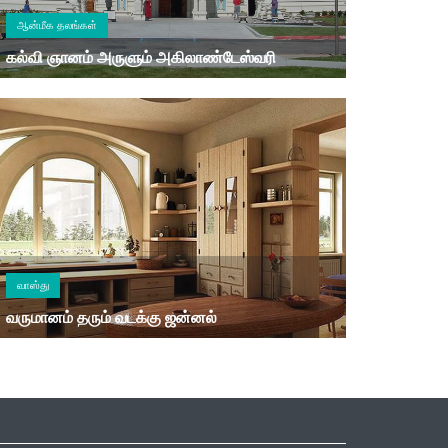
ஆன்மீக தலங்கள்
கல்வி ஞானம் அருளும் அகிலாண்டேஸ்வரி
வாஸ்து
வருமானம் தரும் வடக்கு ஜன்னல்