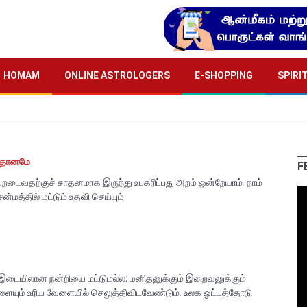
HOMAM
ONLINE ASTROLOGERS
E-SHOPPING
SPIRI
னதானமே
F
ேறடைவதற்குச் சாதனமாக இருந்து உபகரிப்பது அறம் ஒன்றேயாம். நாம்
்மத்தில் மட்டும் உதவி செய்யும்.
் இடையிலான நன்றியை மட்டுமல்ல; மனிதனுக்கும் இறைவனுக்கும்
யும் உரிய வேளையில் செலுத்திவிடவேண்டும். உலக ஓட்டத்தோடு