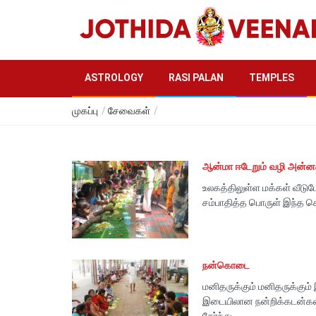
ASTROLOGY
RASI PALAN
TEMPLES
முகப்பு
/
சேவைகள்
/
ஆன்மா ஈடேறும் வழி அன்
உலகத்திலுள்ள மக்கள் வீடுப
சம்பாதித்த பொருள் இந்த சென
நன்கொடை
மனிதருக்கும் மனிதருக்கும
இடையிலான நன்றிக்கடன்களை