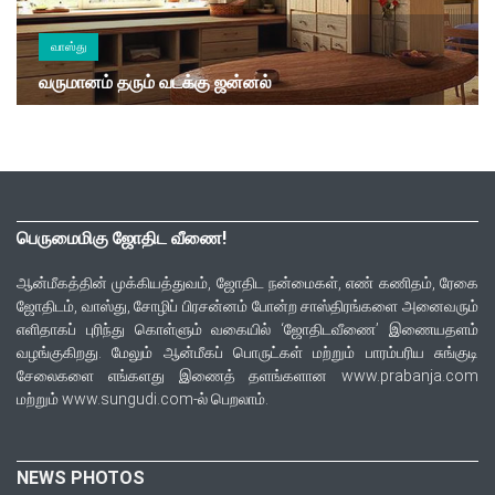
வாஸ்து
வருமானம் தரும் வடக்கு ஜன்னல்
பெருமைமிகு ஜோதிட வீணை!
ஆன்மீகத்தின் முக்கியத்துவம், ஜோதிட நன்மைகள், எண் கணிதம், ரேகை
ஜோதிடம், வாஸ்து, சோழிப் பிரசன்னம் போன்ற சாஸ்திரங்களை அனைவரும்
எளிதாகப் புரிந்து கொள்ளும் வகையில் ‘ஜோதிடவீணை’ இணையதளம்
வழங்குகிறது. மேலும் ஆன்மீகப் பொருட்கள் மற்றும் பாரம்பரிய சுங்குடி
சேலைகளை எங்களது இணைத் தளங்களான www.prabanja.com
மற்றும் www.sungudi.com-ல் பெறலாம்.
NEWS PHOTOS