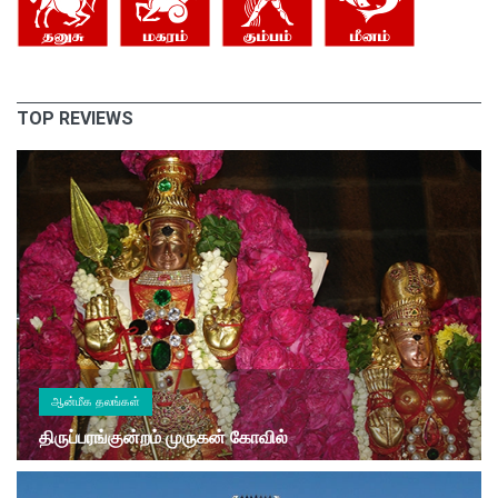
TOP REVIEWS
ஆன்மீக தலங்கள்
திருப்பரங்குன்றம் முருகன் கோவில்