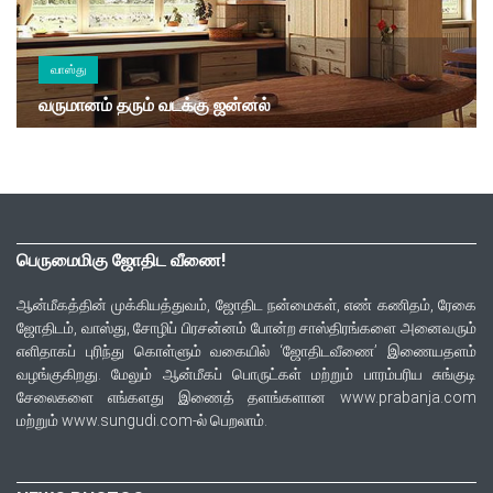
வாஸ்து
வருமானம் தரும் வடக்கு ஜன்னல்
பெருமைமிகு ஜோதிட வீணை!
ஆன்மீகத்தின் முக்கியத்துவம், ஜோதிட நன்மைகள், எண் கணிதம், ரேகை
ஜோதிடம், வாஸ்து, சோழிப் பிரசன்னம் போன்ற சாஸ்திரங்களை அனைவரும்
எளிதாகப் புரிந்து கொள்ளும் வகையில் ‘ஜோதிடவீணை’ இணையதளம்
வழங்குகிறது. மேலும் ஆன்மீகப் பொருட்கள் மற்றும் பாரம்பரிய சுங்குடி
சேலைகளை எங்களது இணைத் தளங்களான www.prabanja.com
மற்றும் www.sungudi.com-ல் பெறலாம்.