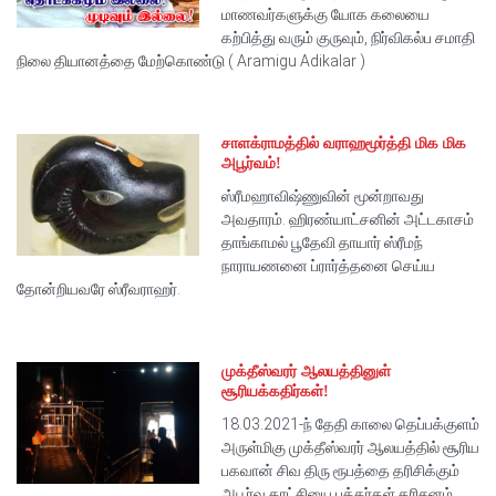
மாணவர்களுக்கு யோக கலையை
கற்பித்து வரும் குருவும், நிர்விகல்ப சமாதி
நிலை தியானத்தை மேற்கொண்டு ( Aramigu Adikalar )
சாளக்ராமத்தில் வராஹமூர்த்தி மிக மிக
அபூர்வம்!
ஸ்ரீமஹாவிஷ்ணுவின் மூன்றாவது
அவதாரம். ஹிரண்யாட்சனின் அட்டகாசம்
தாங்காமல் பூதேவி தாயார் ஸ்ரீமந்
நாராயணனை ப்ரார்த்தனை செய்ய
தோன்றியவரே ஸ்ரீவராஹர்.
முக்தீஸ்வரர் ஆலயத்தினுள்
சூரியக்கதிர்கள்!
18.03.2021-ந் தேதி காலை தெப்பக்குளம்
அருள்மிகு முக்தீஸ்வரர் ஆலயத்தில் சூரிய
பகவான் சிவ திரு ரூபத்தை தரிசிக்கும்
அபூர்வ காட்சியை பக்தர்கள் தரிசனம்