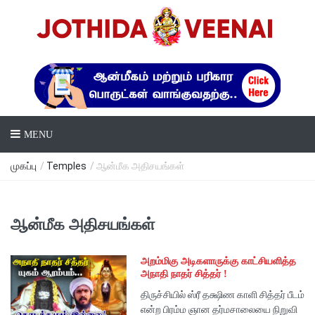
MENU
முகப்பு
/
Temples
/ ஆன்மீக அதிசயங்கள்
ஆன்மீக அதிசயங்கள்
அறம்மிகு அடிகளாருக்கு காட்சியளித்த
அநாதி நாதர் சித்தர் !
திருச்சியில் ஸ்ரீ தக்ஷிண காளி சித்தர் பீடம்
என்ற பிரம்ம ஞான தர்மசாலையை நிறுவி