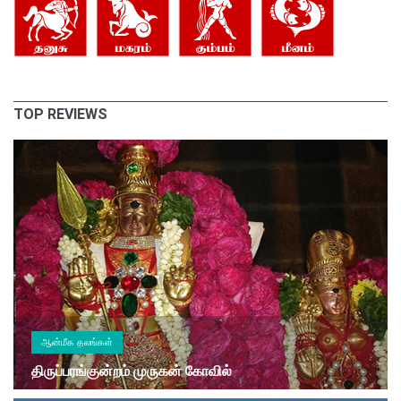
TOP REVIEWS
ஆன்மீக தலங்கள்
திருப்பரங்குன்றம் முருகன் கோவில்