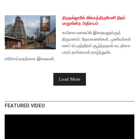
திருநல்லூரில் லிங்கத்திருமேனி நிறம்
மாறுகின்ற அதிசயம்
கயிலை மலையில் இறைவனுக்குத்
திருமணம், தேவகணங்கள், முனிவர்கள்
எனப் பெருந்திரள் சூழ்ந்ததால் வடதிசை
பாரம் தாங்காமல் தாழ்ந்துவிட
சரிசெய்வதற்காக இறைவன்,
Load More
FEATURED VIDEO