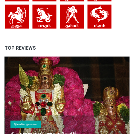
TOP REVIEWS
ஆன்மீக தலங்கள்
திருப்பரங்குன்றம் முருகன் கோவில்