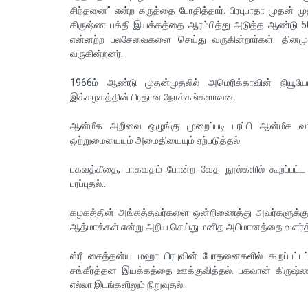
சிந்தனை” என்ற கருத்தை போதித்தார். பிரபுபாதா முதன் ம
கிருஷ்ண பக்தி இயக்கத்தை ஆரம்பித்து அடுத்த ஆண்டு 5
என்னற்ற பலசேவைகளை செய்து வருகின்றார்கள். தினமும்
வருகின்றனர்.
1966ம் ஆண்டு முதன்முதலில் அமெரிக்காவின் நியூயோர்
இக்கழகத்தின் பிரதான நோக்கங்களாவன.
ஆன்மீக அறிவை ஒழுங்கு முறைப்படி பரப்பி ஆன்மீக வாழ
ஒற்றுமையையும் அமைதியையும் ஏற்படுத்தல்.
பகவத்கீதை, பாகவதம் போன்ற வேத நூல்களில் கூறப்பட்
பரப்புதல்..
கழகத்தின் அங்கத்தவர்களை ஒன்றிணைத்து அவர்களுக்கு 
ஆத்மாக்கள் என்று அறிய செய்து மனித அபிமானத்தை வளர்த்
ஸ்ரீ சைத்தன்ய மஹா பிரபுவின் போதனைகளில் கூறப்பட்டப்
சங்கீர்த்தன இயக்கத்தை ஊக்குவித்தல். பகவான் கிரு
எல்லா இடங்களிலும் நிறுவுதல்.