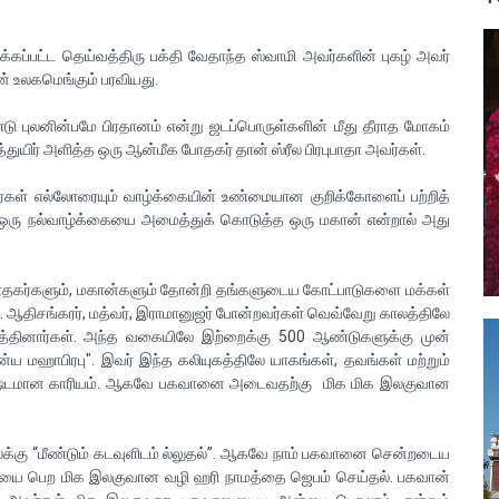
ைக்கப்பட்ட தெய்வத்திரு பக்தி வேதாந்த ஸ்வாமி அவர்களின் புகழ் அவர்
ன் உலகமெங்கும் பரவியது.
்டு புலனின்பமே பிரதானம் என்று ஜடப்பொருள்களின் மீது தீராத மோகம்
துயிர் அளித்த ஒரு ஆன்மீக போதகர் தான் ஸ்ரீல பிரபுபாதா அவர்கள்.
ப்பவர்கள் எல்லோரையும் வாழ்க்கையின் உண்மையான குறிக்கோளைப் பற்றித்
் ஒரு நல்வாழ்க்கையை அமைத்துக் கொடுத்த ஒரு மகான் என்றால் அது
போதகர்களும், மகான்களும் தோன்றி தங்களுடைய கோட்பாடுகளை மக்கள்
ள்,. ஆதிசங்கரர், மத்வர், இராமானுஜர் போன்றவர்கள் வெவ்வேறு காலத்திலே
தினார்கள். அந்த வகையிலே இற்றைக்கு 500 ஆண்டுகளுக்கு முன்
்ய மஹாபிரபு". இவர் இந்த கலியுகத்திலே யாகங்கள், தவங்கள் மற்றும்
் கஷ்டமான காரியம். ஆகவே பகவானை அடைவதற்கு மிக மிக இலகுவான
க்கு “மீண்டும் கடவுளிடம் ல்லுதல்”. ஆகவே நாம் பகவானை சென்றடைய
மையை பெற மிக இலகுவான வழி ஹரி நாமத்தை ஜெபம் செய்தல். பகவான்