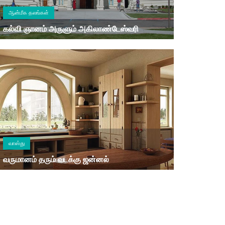
ஆன்மீக தலங்கள்
கல்வி ஞானம் அருளும் அகிலாண்டேஸ்வரி
வாஸ்து
வருமானம் தரும் வடக்கு ஜன்னல்