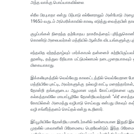
அந்த வாக்கு பொய்யாகவில்லை.
ஸ்ரீல பிரபுபாதா என்று பிற்பாடு எல்லோராலும் அன்போடு அழ
1965ம் வருடம் அமெரிக்காவில் காலடி எடுத்து வைத்தபின் தா
குழப்பங்கள் நிறைந்த தற்போதய நாகரீகத்தைப் புரிந்துகொண
கொண்டு அலைபவர்கள் மத்தியில் ஆன்மீக விடயங்களுக்கு புத்
எந்தவித ஏற்றத்தாழ்வும் பார்க்காமல் தன்னைச் சுற்றியிரு
தூண்டி, தத்துவ ரீதியாக மட்டுமல்லாமல் நடைமுறையாகவும
மிகையாகாது.
இக்கலியுகத்தில் வெவ்வேறு காலகட்டத்தில் வெவ்வேறான 
மத்தியிலே புகட்டி, அவர்களுக்கு நல்வழி காட்டி மறைந்தார்க
தோன்றி தங்களுடைய ஆழமான மதக் கோட்பாடுகளை புகுத்
கல்கத்தாவிலே மாயாப்பூரிலே தோன்றியவர்தான் “ஸ்ரீ சைத்தன
கோயில்கள் அமைத்து வழிபாடு செய்வது என்பது மிகவும
வழி சங்கீர்த்தனம் செய்தல் என்று கூறினார்.
இப்பூமியிலே தோன்றிய மானிடர்களில் உண்மையான இறுதி இல
முதலில் பகவானின் பிரேமையை பெறவேன்டும். இந்த பிரே