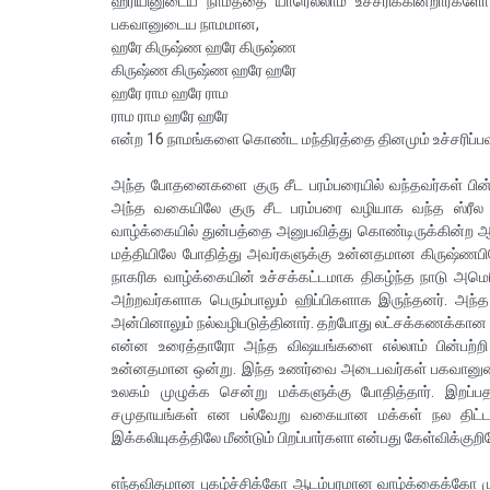
ஹரியினுடைய நாமத்தை யாரெல்லாம் உச்சரிக்கின்றார்க
பகவானுடைய நாமமான,
ஹரே கிருஷ்ண ஹரே கிருஷ்ண
கிருஷ்ண கிருஷ்ண ஹரே ஹரே
ஹரே ராம ஹரே ராம
ராம ராம ஹரே ஹரே
என்ற 16 நாமங்களை கொண்ட மந்திரத்தை தினமும் உச்சரிப்பவர்க
அந்த போதனைகளை குரு சீட பரம்பரையில் வந்தவர்கள் பின்பற
அந்த வகையிலே குரு சீட பரம்பரை வழியாக வந்த ஸ்ரீல
வாழ்க்கையில் துன்பத்தை அனுபவித்து கொண்டிருக்கின்ற ஆ
மத்தியிலே போதித்து அவர்களுக்கு உன்னதமான கிருஷ்ணபி
நாகரிக வாழ்க்கையின் உச்சக்கட்டமாக திகழ்ந்த நாடு அ
அற்றவர்களாக பெரும்பாலும் ஹிப்பிகளாக இருந்தனர். அந்
அன்பினாலும் நல்வழிபடுத்தினார். தற்போது லட்சக்கணக்கா
என்ன உரைத்தாரோ அந்த விஷயங்களை எல்லாம் பின்பற்றி
உன்னதமான ஒன்று. இந்த உணர்வை அடைபவர்கள் பகவானுட
உலகம் முழுக்க சென்று மக்களுக்கு போதித்தார். இறப்
சமுதாயங்கள் என பல்வேறு வகையான மக்கள் நல திட்டங
இக்கலியுகத்திலே மீண்டும் பிறப்பார்களா என்பது கேள்விக்குறி
எந்தவிதமான புகழ்ச்சிக்கோ ஆடம்பரமான வாழ்க்கைக்கோ முக