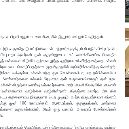
ளோ அவர்கள் மிக இலகுவாக பகவானுடைய அன்பை பெறலாம். என்றும்
ள் பிறவி எனும் கடலை விரைவில் நீந்துவர் என்றும் போதித்தார்.
்றி வருவதோடு மட்டுமல்லாமல் மற்றவர்களுக்கும் போதிக்கின்றார்கள்.
 பிரபுபாதா அவர்கள் தன் குருவினுடைய கட்டளைக்கிணங்க பௌதீக
த்மாக்களை விடுவிப்பதற்காக இந்த ஹரிநாம சங்கீர்த்தனத்தை மக்கள்
ரேமையை கொடுப்பதற்காக முதன்முதலில் அமெரிக்காவிற்கு சென்றார்.
மெரிக்கா. அங்குள்ள மக்கள் எந்த ஒரு கொள்கையோ, மத நம்பிக்கையோ
த மீலாச்சகர்களை எல்லாம் பிரபுபாதா தன் கருணையினாலும் தன் தூய
ன மக்கள் கிருஷ்ண உணர்வு உள்ளவர்களாக மாறி பகவத்கீதையிலே பகவான்
 உன்னதமான வாழ்க்கை வாழ்கின்றனர். கிருஷ்ண உணர்வு மிக மிக
ைய கருணையை இலகுவாக பெற முடியும். அந்த விஷயங்களை எல்லாம்
பதற்கு முன் 108 கோயில்கள், ஆசிரமங்கள், குருகுலங்கள், பண்ணை
்களை உருவாக்கினார். அவர் ஒரு மகான். அவரைப் போன்றவர்கள்
யே.
்கியத்துவம் கொடுக்காமல் எல்லோருக்கும் “எளிய வாழ்க்கை, உயர்ந்த