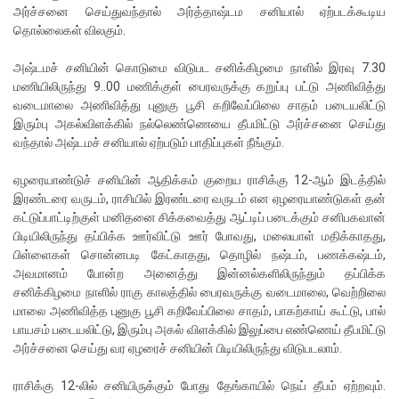
அர்ச்சனை செய்துவந்தால் அர்த்தாஷ்டம சனியால் ஏற்படக்கூடிய
தொல்லைகள் விலகும்.
அஷ்டமச் சனியின் கொடுமை விடுபட சனிக்கிழமை நாளில் இரவு 7.30
மணியிலிருந்து 9..00 மணிக்குள் பைரவருக்கு கறுப்பு பட்டு அணிவித்து
வடைமாலை அணிவித்து புனுகு பூசி கறிவேப்பிலை சாதம் படையலிட்டு
இரும்பு அகல்விளக்கில் நல்லெண்ணெயை தீபமிட்டு அர்ச்சனை செய்து
வந்தால் அஷ்டமச் சனியால் ஏற்படும் பாதிப்புகள் நீங்கும்.
ஏழரையாண்டுச் சனியின் ஆதிக்கம் குறைய ராசிக்கு 12-ஆம் இடத்தில்
இரண்டரை வருடம், ராசியில் இரண்டரை வருடம் என ஏழரையாண்டுகள் தன்
கட்டுப்பாட்டிற்குள் மனிதனை சிக்கவைத்து ஆட்டிப் படைக்கும் சனிபகவான்
பிடியிலிருந்து தப்பிக்க ஊர்விட்டு ஊர் போவது, மலையாள் மதிக்காதது,
பிள்ளைகள் சொன்னபடி கேட்காதது, தொழில் நஷ்டம், பணக்கஷ்டம்,
அவமானம் போன்ற அனைத்து இன்னல்களிலிருந்தும் தப்பிக்க
சனிக்கிழமை நாளில் ராகு காலத்தில் பைரவருக்கு வடைமாலை, வெற்றிலை
மாலை அணிவித்த புனுகு பூசி கறிவேப்பிலை சாதம், பாகற்காய் கூட்டு, பால்
பாயசம் படையலிட்டு, இரும்பு அகல் விளக்கில் இலுப்பை எண்ணெய் தீபமிட்டு
அர்ச்சனை செய்து வர ஏழரைச் சனியின் பிடியிலிருந்து விடுபடலாம்.
ராசிக்கு 12-லில் சனியிருக்கும் போது தேங்காயில் நெய் தீபம் ஏற்றவும்.