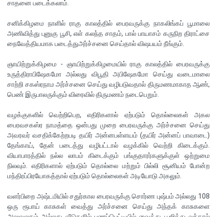
சாதனை படைக்கலாம்.
சனிக்கிழமை நாளில் ராகு காலத்தில் பைரவருக்கு நாகலிங்கப் பூமாலை
அணிவித்து புனுகு பூசி, எள் கலந்த சாதம், பால் பாயாசம் கருநிற திராட்சை
நைவேத்தியமாக படைத்துஅர்ச்சனை செய்தால் விஷபயம் நீங்கும்.
ஞாயிற்றுக்கிழமை - ஞாயிற்றுக்கிழமையில் ராகு காலத்தில் பைரவருக்கு
உருத்திராபிஷேகமோ அல்லது விபூதி அபிஷேகமோ செய்து வடைமாலை
சாற்றி சகஸ்ரநாம அர்ச்சனை செய்து வழிபடுவதால் திருமணமாகாத ஆண்,
பெண் இருபாலருக்கும் விரைவில் திருமணம் நடைபெறும்.
வழக்குகளில் வெற்றிபெற, எதிரிகளால் ஏற்படும் தொல்லைகள் அகல
பைரவசகஸ்ர நாமத்தை ஒன்பது முறை பைரவருக்கு அர்ச்சனை செய்து
அவரவர் வசதிக்கேற்றபடி தயிர் அன்னபள்ளயம் (தயிர் அன்னப் பாவாடை)
தேங்காய், தேன் படைத்து வழிபட்டால் வழக்கில் வெற்றி கிடைக்கும்.
வியாபாரத்தில் நல்ல லாபம் கிடைக்கும் பங்குதாரர்களுக்குள் ஒற்றுமை
நிலவும். எதிரிகளால் ஏற்படும் தொல்லை மற்றும் பில்லி சூனியம் போன்ற
மந்திரப்பிரயோகத்தால் ஏற்படும் தொல்லைகள் அடியோடு அகலும்.
வளர்பிறை அஷ்டமியில் சதுர்கால பைரவருக்கு சொர்ண புஷ்பம் அல்லது 108
ஒரு ரூபாய் காசுகள் வைத்து அர்ச்சனை செய்து அந்தக் காசுகளை
அலுவலகம் அல்லது வீடுகளில் பணப்பெட்டியில் வைத்து பூஜித்து வந்தால்