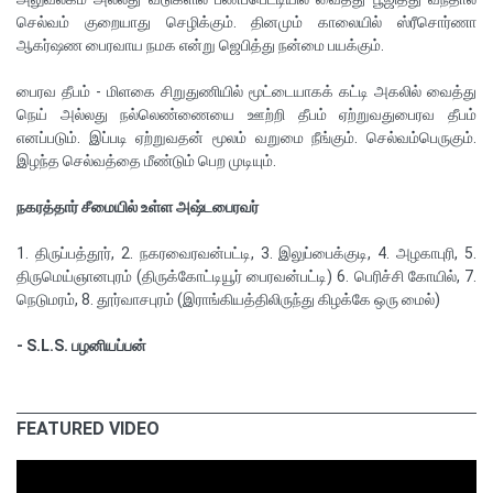
செல்வம் குறையாது செழிக்கும். தினமும் காலையில் ஸ்ரீசொர்ணா
ஆகர்ஷண பைரவாய நமக என்று ஜெபித்து நன்மை பயக்கும்.
பைரவ தீபம் - மிளகை சிறுதுணியில் மூட்டையாகக் கட்டி அகலில் வைத்து
நெய் அல்லது நல்லெண்ணையை ஊற்றி தீபம் ஏற்றுவதுபைரவ தீபம்
எனப்படும். இப்படி ஏற்றுவதன் மூலம் வறுமை நீங்கும். செல்வம்பெருகும்.
இழந்த செல்வத்தை மீண்டும் பெற முடியும்.
நகரத்தார் சீமையில் உள்ள அஷ்டபைரவர்
1. திருப்பத்தூர், 2. நகரவைரவன்பட்டி, 3. இலுப்பைக்குடி, 4. அழகாபுரி, 5.
திருமெய்ஞானபுரம் (திருக்கோட்டியூர் பைரவன்பட்டி) 6. பெரிச்சி கோயில், 7.
நெடுமரம், 8. தூர்வாசபுரம் (இராங்கியத்திலிருந்து கிழக்கே ஒரு மைல்)
- S.L.S. பழனியப்பன்
FEATURED VIDEO