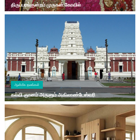
திருப்பரங்குன்றம் முருகன் கோவில்
ஆன்மீக தலங்கள்
கல்வி ஞானம் அருளும் அகிலாண்டேஸ்வரி