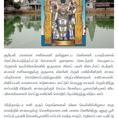
சூரியன் மகனான சனிசுவரன் தன்னுடைய அண்ணன் யமதர்மனால்
அலட்சியப்படுத்தப்பட்டு கௌரவக் குறைவை அடைந்தார். அவருடைய
அருளால் நவக்கிரகங்களில் ஒருவராக கிரகப் பதவி கிடைக்கப் பெற்றார்.
பைரவர் சனீசுவரனுக்கு குருவாக விளங்கி அருள் பாலிக்கின்றார். பைரவ
பக்தர்களை கொடுமைப்படுத்துவதில் விருப்பமில்லாதவர் சனிபகவான்.
விதிப்பயன் காரணமாக கடுமையை காட்டும் பொழுது பைரவர் அருள்புரிந்து
காப்பாற்றி விடுவார். பைரவருக்குச் செய்ய வேண்டிய பூசையின்மூலம் உரிய
பரிகாரங்களைச் செய்து சனியின் கொடூரப் பிடியிலிருந்து விடுபடலாம்.
அர்த்தாஷ்டம சனி தரும் தொல்லைகள் விலக வெள்ளிக்கிழமை ராகு
காலத்தில் பைரவருக்கு வெண்தாமரை மலர் மாலை அணிவித்து புனுகு பூசி
சாம்பல் பூசணி (வெண்பூசணி) சாம்பார் கலந்த சாதம், அதிரசம் படையலிட்டு