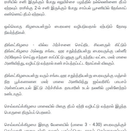
ராசியில் சனி இருக்கும் போது எலுமிச்சை பழத்தில் நல்லெண்ணை தீபம்
ஏற்றவும். ராசிக்கு 2-ல் சனி இருக்கும் போது சாம்பல் பூசணியில் தேங்காய்
எண்ணெய் தீபம் ஏற்றவும்.
ஒவ்வொரு கிழமையன்றும் பைரவரை வழிபடுவதால் ஏற்படும் தோஷ
நிவர்த்திகள்.
திங்கட்கிழமை - வில்வ அர்ச்சனை செய்திட சிவனருள் கிட்டும்
திங்கட்கிழமை அல்லது சங்கட ஹர சதுர்த்தியன்று பைரவருக்கு பன்னீர்
அபிஷேகம் செய்து சந்தன காப்பிட்டு புனுகு பூசி, நந்திய வட்டை மலர் மாலை
அணிவித்து, வழிபட்டு வந்தால் கண் சம்பந்தப்பட்ட நோய்கள் விலகும்.
திங்கட்கிழமையன்று வரும் சங்கடஹர சதுர்த்தியன்று பைரவருக்கு மஞ்சள்
நிற பூக்களாலான மலர் மாலை அணிவித்து ஜவ்வரிசிப் பாயசம்
அன்னப்படையல் இட்டு அர்ச்சிக்க தாயாரின் உடல் நலனில் முன்னேற்றம்
உண்டாகும்.
செவ்வாய்க்கிழமை மாலையில் மிளகு தீபம் ஏற்றி வழிபட்டு வந்தால் இழந்த
பொருளை திரும்பப் பெறலாம்.
செவ்வாய்க்கிழமை இராகு வேளையில் (மாலை 3 - 4.30) பைரவருக்குச்
செவ்வரளி மாலை சா்தி துவரம் பருப்புப்பொடி சாதம் செம்மாதுளம்பழம்