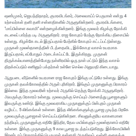
ஷண்முகர், ஜெயந்திநாதர், குமரவிடங்கர், அலைவாய்ப் பெருமாள் என்று 4
உற்சவர்கள் தனி தனி சன்னதிகளில் அருளுகின்றனர். குமரவிடங்கரை,
"மாப்பிள்ளை சுவாமி" என்றழைக்கின்றனர். இங்கு மூலவர் கிழக்கு நோக்கி
கடலைப் பார்த்த படி அருளுகிறார். ராஜ கோபுரம் மேற்கு நோக்கிய திசையில்
உள்ளது. கிழக்கே கடல் இருப்பதால் மேற்கில் கோபுரம் கட்டப்பட்டுள்ளது.
முருகன் மூலஸ்தானத்தின் பீடத்தைவிட, இக்கோபுர வாசல் உயரமாக
இருப்பதால், எப்போதும் அடைக்கப்பட்டே இருக்கிறது. முருகன்
திருக்கல்யாணத்தின்போது நள்ளிரவில் ஒரு நாள் மட்டும் இந்த வாசல்
திறக்கப்படும் எனினும் பக்தர்கள் உள்ளே செல்ல அனுமதி கிடையாது.
ஆறுபடை வீடுகளில் உயரமான ராஜ கோபுரம் இங்கு மட்டுமே உள்ளது. இங்கு
முருகன் தவக்கோலத்தில் அருள் புரிகிறார். இங்கும் முருகனுக்கு பிரகாரம்
இல்லை. இந்த மூலவரின் உற்சவர் அருகில் தெற்கு நோக்கி அருளுகிறார்.
அவருக்கு பிரகாரம் உள்ளது. மூலவருக்கு செய்யும் அனைத்து பூஜைகளும்
இவருக்கு உண்டு. இங்கு மூலவராகிய முருகனுக்குப் பின்புறம் முருகன்
வழிபட்ட 5 லிங்கங்கள் உள்ளன. இந்த லிங்கங்களுக்கு பூஜை முடிந்த பிறகே
மூலவருக்கு பூஜைகள் செய்யப்படுகின்றன. சிவனுக்குரிய வாகனமான
நந்தியும், முருகனுக்கு எதிரே இந்திர, தேவ மயில்களும் மூலஸ்தானம் எதிரே
உள்ளன. இங்கு முருகனுக்கு 9 கால பூஜை நடத்தப்படுகிறது. இக்கோயிலின்
இரண்டாம் பிரகாரத்தில் பெருமாள் சன்னதி அருகிலும், வள்ளி குகைக்கு