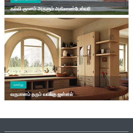
கல்வி ஞானம் அருளும் அகிலாண்டேஸ்வரி
வாஸ்து
வருமானம் தரும் வடக்கு ஜன்னல்