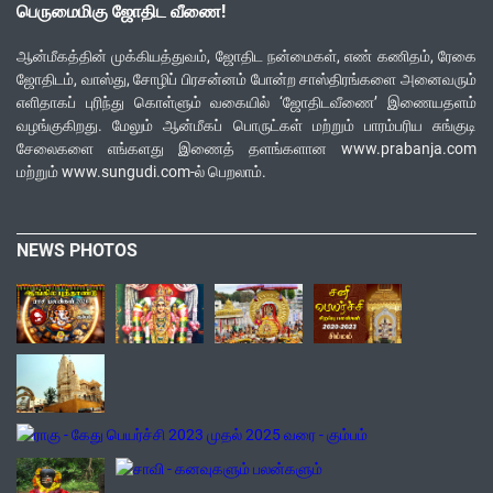
பெருமைமிகு ஜோதிட வீணை!
ஆன்மீகத்தின் முக்கியத்துவம், ஜோதிட நன்மைகள், எண் கணிதம், ரேகை
ஜோதிடம், வாஸ்து, சோழிப் பிரசன்னம் போன்ற சாஸ்திரங்களை அனைவரும்
எளிதாகப் புரிந்து கொள்ளும் வகையில் ‘ஜோதிடவீணை’ இணையதளம்
வழங்குகிறது. மேலும் ஆன்மீகப் பொருட்கள் மற்றும் பாரம்பரிய சுங்குடி
சேலைகளை எங்களது இணைத் தளங்களான www.prabanja.com
மற்றும் www.sungudi.com-ல் பெறலாம்.
NEWS PHOTOS