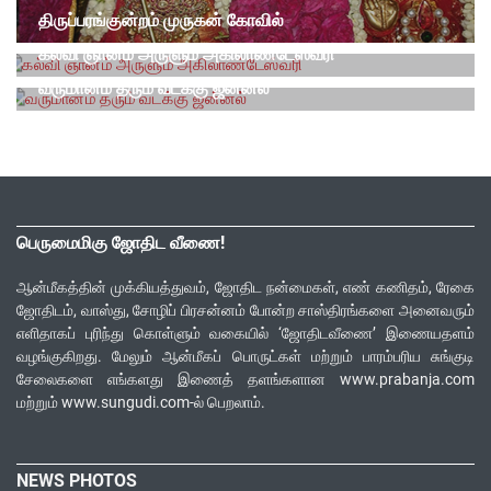
திருப்பரங்குன்றம் முருகன் கோவில்
ஆன்மீக தலங்கள்
கல்வி ஞானம் அருளும் அகிலாண்டேஸ்வரி
வாஸ்து
வருமானம் தரும் வடக்கு ஜன்னல்
பெருமைமிகு ஜோதிட வீணை!
ஆன்மீகத்தின் முக்கியத்துவம், ஜோதிட நன்மைகள், எண் கணிதம், ரேகை
ஜோதிடம், வாஸ்து, சோழிப் பிரசன்னம் போன்ற சாஸ்திரங்களை அனைவரும்
எளிதாகப் புரிந்து கொள்ளும் வகையில் ‘ஜோதிடவீணை’ இணையதளம்
வழங்குகிறது. மேலும் ஆன்மீகப் பொருட்கள் மற்றும் பாரம்பரிய சுங்குடி
சேலைகளை எங்களது இணைத் தளங்களான www.prabanja.com
மற்றும் www.sungudi.com-ல் பெறலாம்.
NEWS PHOTOS