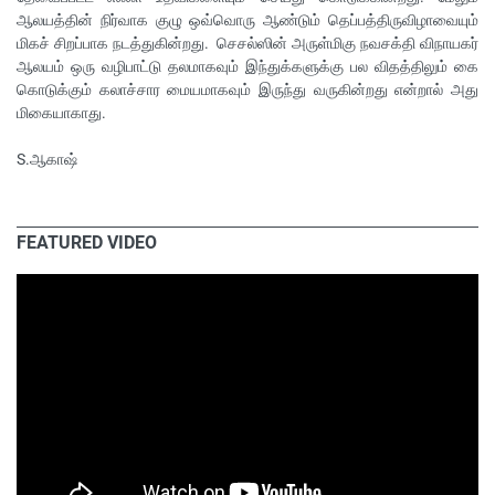
ஆலயத்தின் நிர்வாக குழு ஒவ்வொரு ஆண்டும் தெப்பத்திருவிழாவையும்
மிகச் சிறப்பாக நடத்துகின்றது. செசல்ஸின் அருள்மிகு நவசக்தி விநாயகர்
ஆலயம் ஒரு வழிபாட்டு தலமாகவும் இந்துக்களுக்கு பல விதத்திலும் கை
கொடுக்கும் கலாச்சார மையமாகவும் இருந்து வருகின்றது என்றால் அது
மிகையாகாது.
S.ஆகாஷ்
FEATURED VIDEO