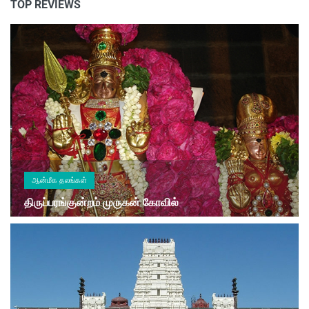
TOP REVIEWS
ஆன்மீக தலங்கள்
திருப்பரங்குன்றம் முருகன் கோவில்