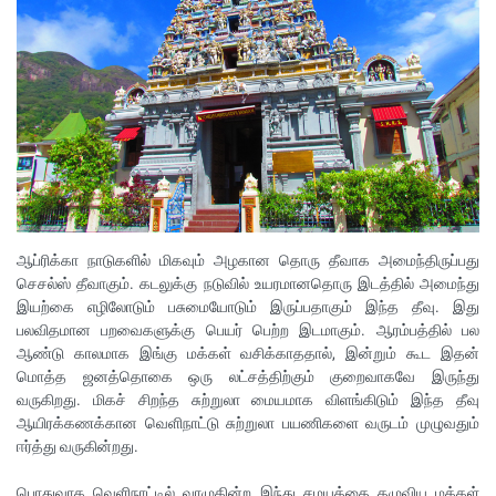
ஆப்ரிக்கா நாடுகளில் மிகவும் அழகான தொரு தீவாக அமைந்திருப்பது
செசல்ஸ் தீவாகும். கடலுக்கு நடுவில் உயரமானதொரு இடத்தில் அமைந்து
இயற்கை எழிலோடும் பசுமையோடும் இருப்பதாகும் இந்த தீவு. இது
பலவிதமான பறவைகளுக்கு பெயர் பெற்ற இடமாகும். ஆரம்பத்தில் பல
ஆண்டு காலமாக இங்கு மக்கள் வசிக்காததால், இன்றும் கூட இதன்
மொத்த ஜனத்தொகை ஒரு லட்சத்திற்கும் குறைவாகவே இருந்து
வருகிறது. மிகச் சிறந்த சுற்றுலா மையமாக விளங்கிடும் இந்த தீவு
ஆயிரக்கணக்கான வெளிநாட்டு சுற்றுலா பயணிகளை வருடம் முழுவதும்
ஈர்த்து வருகின்றது.
பொதுவாக வெளிநாட்டில் வாழுகின்ற இந்து சமயத்தை தழுவிய மக்கள்