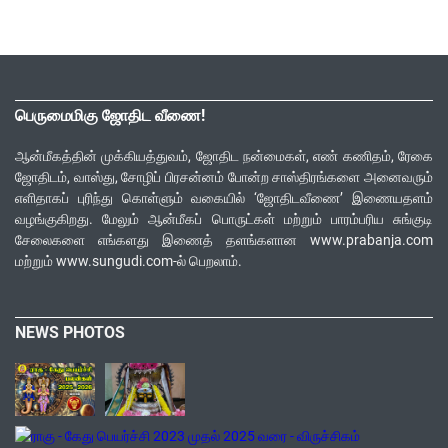
பெருமைமிகு ஜோதிட வீணை!
ஆன்மீகத்தின் முக்கியத்துவம், ஜோதிட நன்மைகள், எண் கணிதம், ரேகை
ஜோதிடம், வாஸ்து, சோழிப் பிரசன்னம் போன்ற சாஸ்திரங்களை அனைவரும்
எளிதாகப் புரிந்து கொள்ளும் வகையில் ‘ஜோதிடவீணை’ இணையதளம்
வழங்குகிறது. மேலும் ஆன்மீகப் பொருட்கள் மற்றும் பாரம்பரிய சுங்குடி
சேலைகளை எங்களது இணைத் தளங்களான www.prabanja.com
மற்றும் www.sungudi.com-ல் பெறலாம்.
NEWS PHOTOS