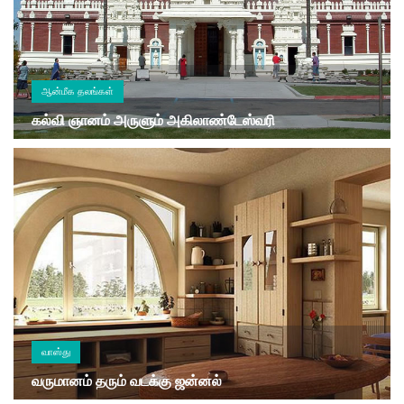
ஆன்மீக தலங்கள்
கல்வி ஞானம் அருளும் அகிலாண்டேஸ்வரி
வாஸ்து
வருமானம் தரும் வடக்கு ஜன்னல்