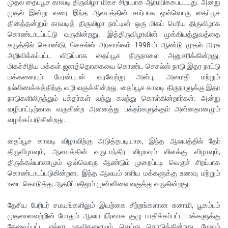
முதல் தைப்பூச காவடி திருவிழா மிகச் சிறப்பாக ஆரம்பிக்கப்பட்டது. அன்று
முதல் இன்று வரை இந்த ஆலயத்தின் சார்பாக ஒவ்வொரு தைப்பூச
தினத்தன்றும் காவடித் திருவிழா நாட்டின் ஒரு மிகப் பெரிய திருவிழாக
கொண்டாடப்பட்டு வருகின்றது. இத்திருவிழாவின் முக்கியத்துவத்தை
கருத்தில் கொண்டு, செசல்ஸ் அரசாங்கம் 1998-ம் ஆண்டு முதல் அரசு
அறிவிக்கப்பட்ட விடுப்பாக தைப்பூச திருநாளை அனுசரிக்கின்றது.
மிகச்சிறிய மக்கள் ஜனத்தொகையை கொண்ட செசல்ஸ் நாடு இதர நாட்டு
மக்களையும் பேரன்புடன் வரவேற்று அன்பு, அமைதி மற்றும்
நல்லிணக்கத்திற்கு வழி வகுக்கின்றது. தைப்பூச காவடி திருநாளுக்கு இதர
நாடுகளிலிருந்தும் பக்தர்கள் வந்து கலந்து கொள்கின்றார்கள். அன்று
வழிபாட்டிற்காக வருகின்ற அனைத்து பக்தர்களுக்கும் அன்னதானமும்
வழங்கப்படுகின்றது.
தைப்பூச காவடி விழாவிற்கு அடுத்தபடியாக, இந்த ஆலயத்தில் தேர்
திருவிழாவும், ஆலயத்தின் வருடாந்திர விழாவும் விளக்கு விழாவும்,
திருக்கல்யாணமும் ஒவ்வொரு ஆண்டும் முறைப்படி வெகுச் சிறப்பாக
கொண்டாடப்படுகின்றன. இந்த ஆலயம் எளிய மக்களுக்கு உணவு மற்றும்
உடை கொடுத்து ஆதரிப்பதிலும் முன்னிலை வகுத்து வருகின்றது.
தேசிய பேரிடர் சமயங்களிலும் இயற்கை சீற்றங்களான சுனாமி, பூகம்பம்
முதலானவற்றின் போதும் ஆலய நிர்வாக குழு பாதிக்கப்பட்ட மக்களுக்கு
தேவைப்பட்ட எல்லா உதவிகளையும் செய்து கொடுக்கின்றது. மேலும்