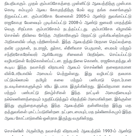
நியதியாகும். முதல் கும்பாபிசேகத்தை முன்னிட்டு ஆலயத்திற்கு முன்பாக
கொடி கம்பமும் ஆலய கோபுரத்திற்கு மேல் ஏழு தங்க கலசங்களும்
நிறுவப்பட்டன. கும்பாபிசேக வேலைகள் 2005-ம் ஆண்டு துவங்கப்பட்டு
ராஜகோபுர வேலையும் முடிக்கப்பட்டு 2008-ம் ஆண்டு ஜனவரி மாதத்தில்
வெகு சிறப்பாக கும்பாபிசேகம் நடத்தப்பட்டது. கும்பாபிசேக விழாவில்
செசல்ஸ் தீவிவை சேர்ந்த அதிகாரிகளும் பிறநாட்டு முக்கியஸ்தர்களும்
அதிகளவில் பங்கு பற்றினார்கள். இந்த ஆலயத்தில் பிரதான தெய்வத்தை
தவிர முருகன், நடராஜர், துர்கா, ஸ்ரீனிவாச பெருமாள், பைரவர் மற்றும்
சந்திரசேகரேஸ்வரர் ஆகியோரது சிலைகள் பிரதிஷ்டை செய்யப்பட்டு
வழிபாடுகள் மேற்கொள்ளப்பட்டன. ஐந்து நிலை கொண்ட ராஜகோபுரத்துடன்
கூடிய இந்த நவசக்தி விநாயகர் ஆலயம் செசல்ஸின் தலைநகரமான
விக்டோரியாவில் அமையப் பெற்றுள்ளது. இது வழிபாட்டு தலமாக
மட்டுமல்லாமல் தமிழர் கலை மற்றும் பண்பாடு தொடர்பான
நடவடிக்கைகளுக்கும் உரிய இடமாக இருக்கின்றது. இவ்விதமான கலை
மற்றும் பண்பாட்டு நிகழ்ச்சிகள் இந்த நாட்டின் அமைதியையும்
நல்லெண்ணத்தையும் உறுதிப்படுத்தும் விதத்தில் அமைகின்றன. இங்குள்ள
இந்து குழந்தைகளுக்கு இந்த ஆலயத்தில் தன்னிகரற்ற இந்து மத
தத்துவங்கள் புகட்டப்படுகின்றன. நட்புடைமையும், மத நல்லிணக்கமும் இந்த
ஆலய கோட்பாடுகளில் ஒன்றாக இருந்து வருகின்றது.
செசல்ஸின் அருள்மிகு நவசக்தி விநாயகர் ஆலயத்தில் 1993-ம் ஆண்டு