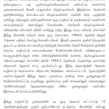
தங்களுடைய மத பழக்கவழக்கங்களையும் பண்பாட்டு கலாச்சார
முறைகளையும் பேணி பாதுகாக்க விரும்புவார்கள். இதற்காக அவர்கள்
ஒன்றிணைந்து செயல்படவும் விரும்புவார்கள். உலகின் எந்த பகுதியில்
வசித்து வந்தாலும் தங்களுக்கென ஒரு வழிபாட்டு தலத்தையும் கலாச்சார
மையத்தையும் அமைத்துக் கொள்ளவே அவர்கள் விரும்புவார்கள்.
அங்ஙனமே செசல்ஸ் தீவில் வசித்து வந்த இந்து சமய மக்கள், செசல்ஸ்
இந்து கோவில் சங்கம் என்ற ஒரு அமைப்பை 1984-ம் ஆண்டு நிறுவி
அதனை பதிவும் செய்து கொண்டார்கள். இதன் மூலமாக குன்சி தெருவில்
ஒரு கட்டிடத்தை வாடகைக்கு எடுத்துக் கொண்டு அதன் மேல்தளம் ஒன்றில்
தெய்வ வழிபாட்டு வைபவங்களை மேற்கொண்டார்கள். எல்லோருடைய
பெருமுயற்சியாலும் சங்க அங்கத்தினர்களின் தளராத ஆக்கபூர்வமான
ஈடுபாட்டினாலும் செசல்ஸ் தீவில் 1992-ம் ஆண்டில் அருள்மிகு நவசக்தி
விநாயகர் ஆலயம் கட்டி முடிக்கப்பட்டது. இந்த ஆலயத்தின் பிரதான
வழிபாட்டு தெய்வமாக விநாயகர் பிரதிஷ்டை செய்யப்பட்டார். ஆலயத்தின்
மதச்சடங்குகள் இந்து ஆகம முறைப்படி நான்கு கால பூஜைகளுடன்
மேற்கொள்ளப்பட்டு வருகிறது. ஒவ்வொரு நாள் காலையிலும் மாலையிலும்
அபிசேகங்களும் ஆராதனைகளும், விசேட பூஜைகளும் பாரம்பரிய
இசையுடன் செய்யப்படுகின்றது.
இந்து வழிபாட்டு முறைகளின் படி ஒரு ஆலயம் கட்டப்பட்டு 12
ஆண்டுகளுக்குள் முதல் கும்பாபிசேகம் நடத்தப்பட வேண்டும் என்பது