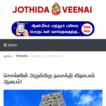
MENU
முகப்பு
/
Temples
/ வெளிநாட்டு கோயில்கள்
செசல்ஸின் அருள்மிகு நவசக்தி விநாயகர்
ஆலயம்!