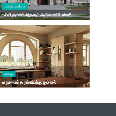
ஆன்மீக தலங்கள்
கல்வி ஞானம் அருளும் அகிலாண்டேஸ்வரி
வாஸ்து
வருமானம் தரும் வடக்கு ஜன்னல்