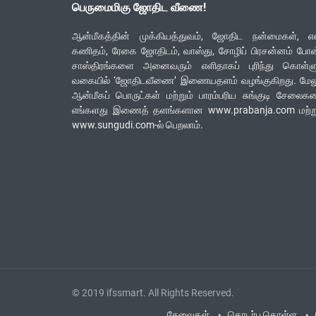
பெருமைமிகு ஜோதிட வீணை!
ஆன்மீகத்தின் முக்கியத்துவம், ஜோதிட நன்மைகள், எ
கணிதம், ரேகை ஜோதிடம், வாஸ்து, சோழிப் பிரசன்னம் போ
சாஸ்திரங்களை அனைவரும் எளிதாகப் புரிந்து கொள்ளு
வகையில் ‘ஜோதிடவீணை’ இணையதளம் வழங்குகிறது. மேலு
ஆன்மீகப் பொருட்கள் மற்றும் பாரம்பரிய சுங்குடி சேலை
எங்களது இணைத் தளங்களான www.prabanja.com மற்று
www.sungudi.com-ல் பெறலாம்.
© 2019
ifssmart
. All Rights Reserved.
சேவைகள்
தொடர்பு கொள்ள