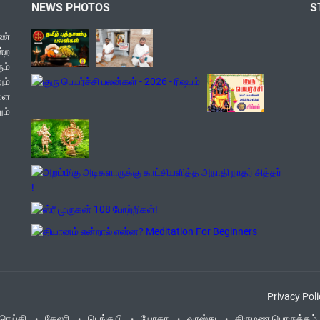
NEWS PHOTOS
S
ண்
ன்ற
ம்
ம்
களை
ம்
Privacy Poli
ரெய்கி
கேலரி
பெங்சுயி
யோகா
வாஸ்து
திருமண பொருத்தம்