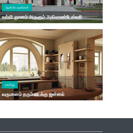
ஆன்மீக தலங்கள்
கல்வி ஞானம் அருளும் அகிலாண்டேஸ்வரி
வாஸ்து
வருமானம் தரும் வடக்கு ஜன்னல்