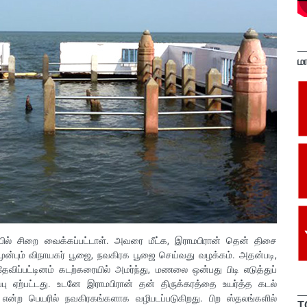
ம
யில் சிறை வைக்கப்பட்டாள். அவரை மீட்க, இராமபிரான் தென் திசை
 முன்பும் விநாயகர் பூஜை, நவகிரக பூஜை செய்வது வழக்கம். அதன்படி,
, தேவிப்பட்டினம் கடற்கரையில் அமர்ந்து, மணலை ஒன்பது பிடி எடுத்துப்
்பு ஏற்பட்டது. உடனே இராமபிரான் தன் திருக்கரத்தை உயர்த்த கடல்
ற பெயரில் நவகிரகங்களாக வழிபடப்படுகிறது. பிற ஸ்தலங்களில்
T