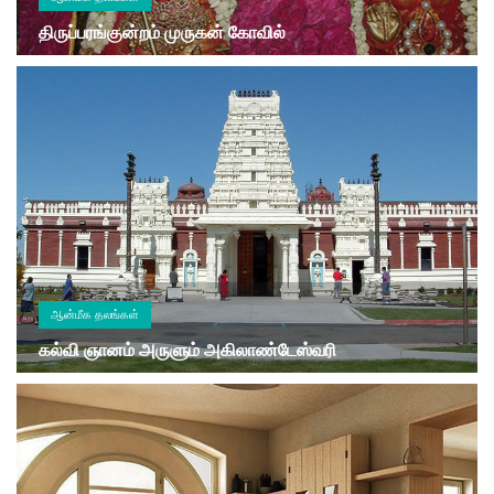
திருப்பரங்குன்றம் முருகன் கோவில்
ஆன்மீக தலங்கள்
கல்வி ஞானம் அருளும் அகிலாண்டேஸ்வரி