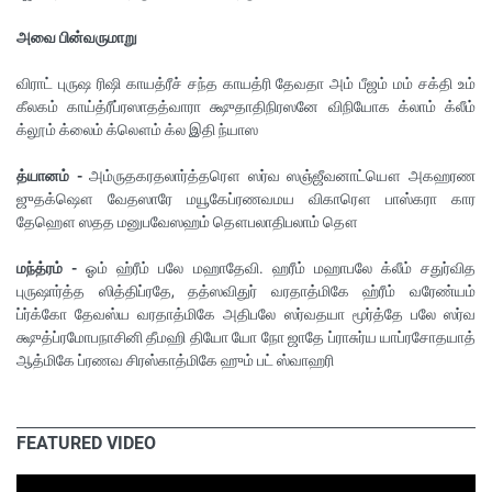
அவை பின்வருமாறு
விராட் புருஷ ரிஷி காயத்ரீச் சந்த காயத்ரி தேவதா அம் பீஜம் மம் சக்தி உம்
கீலகம் காய்த்ரீப்ரஸாதத்வாரா க்ஷுதாதிநிரஸனே விநியோக க்லாம் க்லீம்
க்லூம் க்லைம் க்லௌம் க்ல இதி ந்யாஸ
த்யானம் -
அம்ருதகரதலார்த்தரௌ ஸர்வ ஸஞ்ஜீவனாட்யௌ அகஹரண
ஜுதக்ஷௌ வேதஸாரே மயூகேப்ரணவமய விகாரௌ பாஸ்கரா கார
தேஹௌ ஸதத மனுபவேஸஹம் தௌபலாதிபலாம் தௌ
மந்த்ரம் -
ஓம் ஹ்ரீம் பலே மஹாதேவி. ஹரீம் மஹாபலே க்லீம் சதுர்வித
புருஷார்த்த ஸித்திப்ரதே, தத்ஸவிதுர் வரதாத்மிகே ஹ்ரீம் வரேண்யம்
ப்ர்க்கோ தேவஸ்ய வரதாத்மிகே அதிபலே ஸர்வதயா மூர்த்தே பலே ஸர்வ
க்ஷுத்ப்ரமோபநாசினி தீமஹி தியோ யோ நோ ஜாதே ப்ராசுர்ய யாப்ரசோதயாத்
ஆத்மிகே ப்ரணவ சிரஸ்காத்மிகே ஹும் பட் ஸ்வாஹரி
FEATURED VIDEO