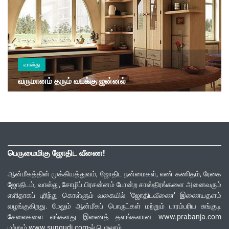
வாஸ்து
வருமானம் தரும் வடக்கு ஜன்னல்
பெருமைமிகு ஜோதிட வீணை!
ஆன்மீகத்தின் முக்கியத்துவம், ஜோதிட நன்மைகள், எண் கணிதம், ரேகை
ஜோதிடம், வாஸ்து, சோழிப் பிரசன்னம் போன்ற சாஸ்திரங்களை அனைவரும்
எளிதாகப் புரிந்து கொள்ளும் வகையில் ‘ஜோதிடவீணை’ இணையதளம்
வழங்குகிறது. மேலும் ஆன்மீகப் பொருட்கள் மற்றும் பாரம்பரிய சுங்குடி
சேலைகளை எங்களது இணைத் தளங்களான www.prabanja.com
மற்றும் www.sungudi.com-ல் பெறலாம்.