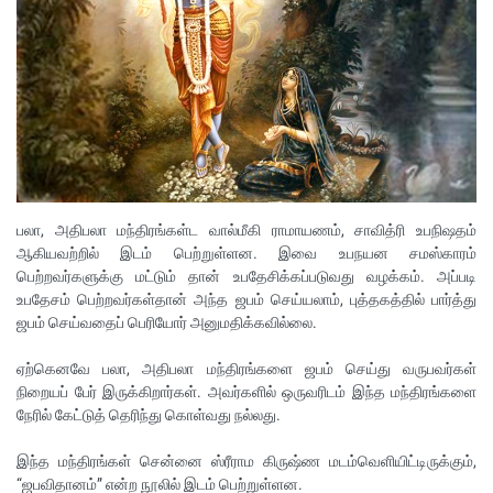
பலா, அதிபலா மந்திரங்கள்ட வால்மீகி ராமாயணம், சாவித்ரி உபநிஷதம்
ஆகியவற்றில் இடம் பெற்றுள்ளன. இவை உபநயன சமஸ்காரம்
பெற்றவர்களுக்கு மட்டும் தான் உபதேசிக்கப்படுவது வழக்கம். அப்படி
உபதேசம் பெற்றவர்கள்தான் அந்த ஜபம் செய்யலாம், புத்தகத்தில் பார்த்து
ஜபம் செய்வதைப் பெரியோர் அனுமதிக்கவில்லை.
ஏற்கெனவே பலா, அதிபலா மந்திரங்களை ஜபம் செய்து வருபவர்கள்
நிறையப் பேர் இருக்கிறார்கள். அவர்களில் ஒருவரிடம் இந்த மந்திரங்களை
நேரில் கேட்டுத் தெரிந்து கொள்வது நல்லது.
இந்த மந்திரங்கள் சென்னை ஸ்ரீராம கிருஷ்ண மடம்வெளியிட்டிருக்கும்,
“ஜபவிதானம்” என்ற நூலில் இடம் பெற்றுள்ளன.