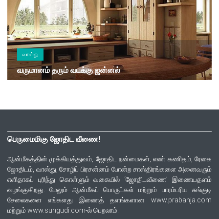
வாஸ்து
வருமானம் தரும் வடக்கு ஜன்னல்
பெருமைமிகு ஜோதிட வீணை!
ஆன்மீகத்தின் முக்கியத்துவம், ஜோதிட நன்மைகள், எண் கணிதம், ரேகை
ஜோதிடம், வாஸ்து, சோழிப் பிரசன்னம் போன்ற சாஸ்திரங்களை அனைவரும்
எளிதாகப் புரிந்து கொள்ளும் வகையில் ‘ஜோதிடவீணை’ இணையதளம்
வழங்குகிறது. மேலும் ஆன்மீகப் பொருட்கள் மற்றும் பாரம்பரிய சுங்குடி
சேலைகளை எங்களது இணைத் தளங்களான www.prabanja.com
மற்றும் www.sungudi.com-ல் பெறலாம்.