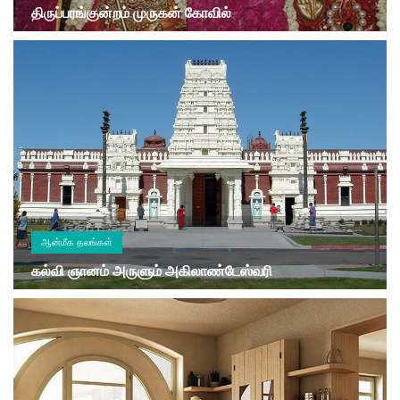
திருப்பரங்குன்றம் முருகன் கோவில்
ஆன்மீக தலங்கள்
கல்வி ஞானம் அருளும் அகிலாண்டேஸ்வரி