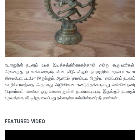
நடராஜரின் நடனம் உலக இயக்கத்திற்காகத்தான் என்று கூறுவார்கள்.
அனைத்து நடனக்கலைஞர்களின் வீடுகளிலும் நடராஜரின் உருவம் உள்ள
சிலையோ, படமோ இருக்கும். ஆனால் ‘தாண்டவ நிருத்ய' எனப்படும் நடனம்
ஊழிக்காலத்தை அதாவது அழிவினை உணர்த்தக்கூடியது என்கின்றனர்
நிபுணர்கள். எனவே ஒரு காலை தூக்கி நடனமாடியபடி இருக்கும் நடராஜர்
உருவத்தை வீட்டிற்கு வைப்பது நல்லதல்ல என்கின்றனர் நிபுணர்கள்.
FEATURED VIDEO