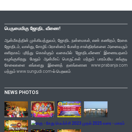
பெருமைமிகு ஜோதிட வீணை!
ஆன்மீகத்தின் முக்கியத்துவம், ஜோதிட நன்மைகள், எண் கணிதம், ரேகை
ஜோதிடம், வாஸ்து, சோழிப் பிரசன்னம் போன்ற சாஸ்திரங்களை அனைவரும்
எளிதாகப் புரிந்து கொள்ளும் வகையில் ‘ஜோதிடவீணை’ இணையதளம்
வழங்குகிறது. மேலும் ஆன்மீகப் பொருட்கள் மற்றும் பாரம்பரிய சுங்குடி
சேலைகளை எங்களது இணைத் தளங்களான www.prabanja.com
மற்றும் www.sungudi.com-ல் பெறலாம்.
NEWS PHOTOS