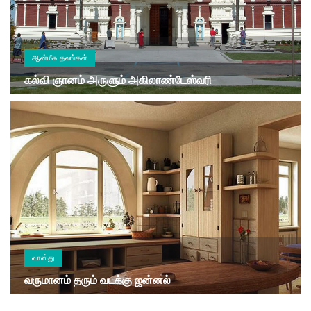
ஆன்மீக தலங்கள்
கல்வி ஞானம் அருளும் அகிலாண்டேஸ்வரி
வாஸ்து
வருமானம் தரும் வடக்கு ஜன்னல்