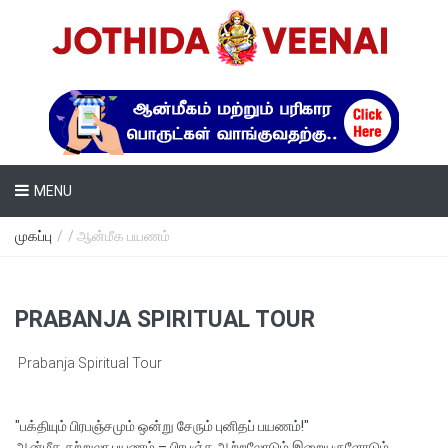
MENU
முகப்பு
/
/ ஆன்மீக பயணம்
PRABANJA SPIRITUAL TOUR
Prabanja Spiritual Tour
"பக்தியும் பிரபஞ்சமும் ஒன்று சேரும் புனிதப் பயணம்!"
ஆன்மீக சுற்றுலா பயணம் – பிரபஞ்ச ஆற்றலோடும் இறையருளோடும்