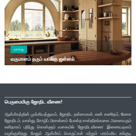
வாஸ்து
வருமானம் தரும் வடக்கு ஜன்னல்
பெருமைமிகு ஜோதிட வீணை!
ஆன்மீகத்தின் முக்கியத்துவம், ஜோதிட நன்மைகள், எண் கணிதம், ரேகை
ஜோதிடம், வாஸ்து, சோழிப் பிரசன்னம் போன்ற சாஸ்திரங்களை அனைவரும்
எளிதாகப் புரிந்து கொள்ளும் வகையில் ‘ஜோதிடவீணை’ இணையதளம்
வழங்குகிறது. மேலும் ஆன்மீகப் பொருட்கள் மற்றும் பாரம்பரிய சுங்குடி