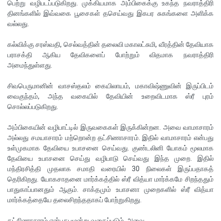
பெற்று வழிபடப்படுகிறது. முக்கியமாக அம்பிகைக்கு உகந்த நவராத்திரி
தினங்களில் இவ்வகை பூசைகள் தசெய்வது இகபர சுகங்களை அளிக்க
வல்லது.
கல்விக்கு சரஸ்வதி, செல்வத்தின் தலைவி மகாலட்சுமி, வீரத்தின் தேவியாக
பராசக்தி ஆகிய தேவிகளைப் போற்றும் விதமாக நவராத்திரி
அமைந்துள்ளது.
சிவபெருமானின் வாசஸ்தலம் கையிலாயம், மகாவிஷ்ணுவின் இருப்பிடம்
வைகுந்தம், அந்த வகையில் தேவியின் உறைவிடமாக ஸ்ரீ புரம்
சொல்லப்படுகிறது.
அம்பிகையின் வழிபாட்டில் இருவகைகள் இருக்கின்றன. அவை வாமாசாரம்
அல்லது சமயாசாரம் மற்றொன்ற தட்சிணாசாரம். இதில் வாமாசாரம் என்பது
உள்முகமாக தேவியை உபாசனை செய்வது. குண்டலினி யோகம் மூலமாக
தேவியை உபாசனை செய்து வழிபாடு செய்வது இந்த முறை. இதில்
மந்திரசித்தி முதலாக சமாதி வரையில் 30 நிலைகள் இருப்பதாகத்
தெரிகிறது. யோகசாதனை மார்க்கத்தில் ஸ்ரீ வித்யா மார்க்கமே சிறந்ததும்
பாதுகாப்பானதும் ஆகும். சாக்தமும் உபாசனா முறைகளில் ஸ்ரீ வித்யா
மார்க்கத்தையே தலைசிறந்ததாகப் போற்றுகிறது.
தட்சிணாசாரம் என்பது மூன்று வகைப்படும். அவை