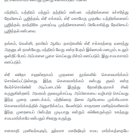
மந்திரம், யந்திரம் மற்றும் தந்திரம் என்பன. மந்திரங்களை உச்சரித்து
தேவியைப் பூஜித்தல், ஸ்ரீ சக்கரம், ஸ்ரீ மகாமேரு முதலிய யந்திரங்களைப்
பூஜித்தல், தாந்திரிக முறைப்படி முத்திரைகளைப் பிரயோகித்து தேவியைப்
பூஜித்தல் என்பவை.
தங்கம், வெள்ளி, தாமிரம் ஆகிய தகடுகளில் ஸ்ரீ சக்கரத்தை வரைந்து
அதனுடன் தான்வேறு, மந்திரம் வேறு என்ற பேதம் இல்லாமல் மனமும், உடலும்
ஒன்றிப் போய் அம்பாளை பூசை செய்வது மிச்ரம் எனப்படும். இது சமயாசாரம்
எனப்படும்.
ஸ்ரீ லலிதா சஹஸ்ரநாமம் முதலான நூல்களில் கௌலமார்க்கம்
சொல்லப்பட்டுள்ளது. இந்த கௌலமார்க்கம் என்பது குலம் என்ற
வேர்ச்சொல்லின் அடிப்படையில் இருந்து தோன்றியதாகச் சிலர்
கருதுகின்றனர். அவரவர் குலவழக்கப்படி அம்பிகையை வழிபாடு செய்வது
இந்த முறை. புலனடக்கம், பற்றில்லாத நிலை ஆகியவை முக்கியமாக
கௌலமார்க்கத்தில் அனுசரிக்கப்பட வேண்டும். சாதாரண மனிதர்களினால்
இந்த முறையைப் பின்பற்ற முடியாது என்றும் எல்லோருக்கும் உகந்தது
சமயமார்க்கமே என்பதும் சிலரது கருத்து.
சனகாதி முனிவர்களும், துர்வாச மகரிஷியும் சமய மார்க்கத்தையே