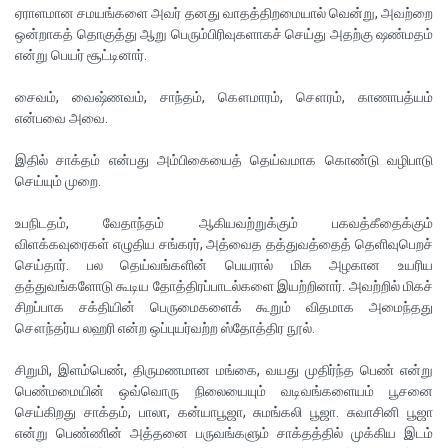
ஏராளமான சமயங்களை அவர் தனது வாதத்திறமையால் வென்று, அவற்றை
ஒன்றாகத் தொகுத்து ஆறு பெரும்பிரிவுகளாகச் செய்து அதற்கு ஷண்மதம்
என்று பெயர் சூட்டினார்.
சைவம், வைஷ்ணவம், சாந்தம், கௌமாரம், சௌரம், காணாபத்யம்
என்பவை அவை.
இதில் சாக்தம் என்பது அம்பிகையைத் தெய்வமாக கொண்டு வழிபாடு
செய்யும் முறை.
உபநிடதம், வேதாந்தம் ஆகியவற்றுக்கும் பகவத்கீதைக்கும்
விளக்கவுரைகள் எழுதிய சங்கரர், அத்வைத தத்துவத்தைத் தெளிவுபெறச்
செய்தார். பல தெய்வங்களின் பெயரால் மிக அழகான உயரிய
தத்துவங்களோடு கூடிய தோத்திரப்பாடல்களை இயற்றினார். அவற்றில் மிகச்
சிறப்பாக சக்தியின் பெருமைகளைக் கூறும் விதமாக அமைந்தது
சௌந்தர்ய லஹரி என்ற ஒப்புயர்வற்ற ஸ்தோத்திர நூல்.
சிறுமி, இளம்பெண், திருமணமான மங்கை, வயது முதிர்ந்த பெண் என்று
பெண்மமையின் ஒவ்வொரு நிலையையும் வடிவங்களையம் பூசனை
செய்கிறது சாக்தம், பாலா, கன்யாபூஜா, சுமங்கலி பூஜா. சுவாசினி பூஜா
என்று பெண்ணின் அத்தனை பருவங்களும் சாக்தத்தில் முக்கிய இடம்