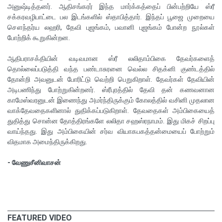
அனுஷ்டித்தனர். ஆதிசங்கரர் இந்த மார்க்கத்தைப் பின்பற்றியே ஸ்ரீ
சக்கரவழிபாட்டை பல இடங்களில் ஸ்தாபித்தார். இந்தப் பூஜை முறையை
சௌந்தர்ய லஹரி, தேவி புஜங்கம், பவானி புஜங்கம் போன்ற நூல்கள்
போற்றிக் கூறுகின்றன.
ஆதிபராசக்தியின் வடிவமான ஸ்ரீ லலிதாம்பிகை தேவர்களைத்
தொல்லைப்படுத்தி வந்த பண்டாசுரனை வெல்ல சிதக்னி குண்டத்தில்
தோன்றி அவனுடன் போரிட்டு வெற்றி பெறுகிறாள். தேவர்கள் தேவியின்
அடிபணிந்து போற்றுகின்றனர். ஸ்ரீபுரத்தில் தேவி தன் கணவனான
காமேஸ்வரனுடன் இணைந்து அமர்ந்திருக்கும் கோலத்தில் வசினி முதலான
வாக்தேவதைகளினால் துதிக்கப்படுகிறாள். தேவதைகள் அம்பிகையைத்
துதித்து சொன்ன தோத்திரங்களே லலிதா சஹஸ்ரநாமம். இது மிகச் சிறப்பு
வாய்ந்தது. இது அம்பிகையின் சர்வ வியாகபகத்தன்மையைப் போற்றும்
விதமாக அமைந்திருக்கிறது.
- வேணுசீனிவாசன்
FEATURED VIDEO