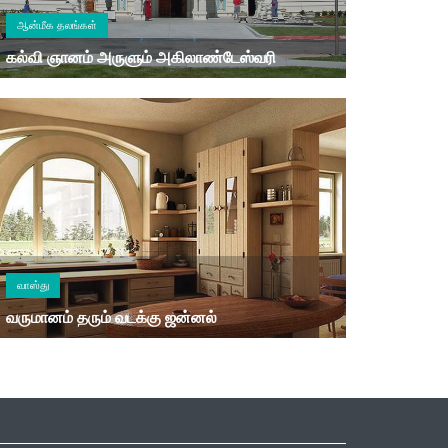
ஆன்மீக தலங்கள்
கல்வி ஞானம் அருளும் அகிலாண்டேஸ்வரி
வாஸ்து
வருமானம் தரும் வடக்கு ஜன்னல்