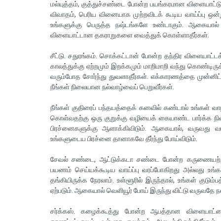
மல்யுத்தம், குத்துச்சண்டை போன்ற பயங்கரமான விளையாட்ட
விவாதம், பெரிய வினையாக முற்றவிடக் கூடிய வாய்ப்பு ஒன்ற
உங்களுக்கு பெருத்த நஷ்டங்களே உண்டாகும். ஆகையால் இ
விளையாட்டான தகராறுகளை வைத்துக் கொள்ளாதீர்கள்.
சீட்டு. சதுரங்கம். சொக்கட்டான் போன்ற தந்திர விளையாட்
காலத்துக்கு ஏற்றமும் இறக்கமும் மாறிமாறி வந்து கொண்டிரு
வரும்போத சோர்ந்து துவளாதீர்கள். எக்காரணத்தை முன்னிட்ட
நீங்கள் நிலையான நல்வாழ்வைப் பெறுவீர்கள்.
நீங்கள் குதிரைப் பந்தயத்தைக் கனவில் கண்டால் உங்கள் வா
கொள்வதற்கு ஒரு குறுக்கு வழியைக் கையாண்ட பார்க்க நின
பிரச்னைகளுக்கு ஆளாக்கிவிடும். ஆகையால், வருவது வரட
உங்களுடைய பிரச்னை தானாகவே தீர்ந்து போய்விடும்.
சேவல் சண்டை, ஆட்டுக்கடா சண்டை போன்ற கருணையற்ற வ
பயணம் செய்யக்கூடிய வாய்ப்பு வரப்போகிறது அல்லது உங்கள
தங்கியிருக்க நேரலாம். உள்ளூரில் இருந்தால், உங்கள் குடும்பத
ஏற்படும். ஆகையால் வெளியூர் போய் இருந்து விட்டு வருவதே ந
சர்க்கஸ். கழைக்கூத்து போன்ற ஆபத்தான விளையாட்டைக