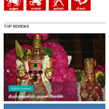
TOP REVIEWS
ஆன்மீக தலங்கள்
திருப்பரங்குன்றம் முருகன் கோவில்