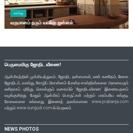
வாஸ்து
வருமானம் தரும் வடக்கு ஜன்னல்
பெருமைமிகு ஜோதிட வீணை!
ஆன்மீகத்தின் முக்கியத்துவம், ஜோதிட நன்மைகள், எண் கணிதம், ரேகை
ஜோதிடம், வாஸ்து, சோழிப் பிரசன்னம் போன்ற சாஸ்திரங்களை அனைவரும்
எளிதாகப் புரிந்து கொள்ளும் வகையில் ‘ஜோதிடவீணை’ இணையதளம்
வழங்குகிறது. மேலும் ஆன்மீகப் பொருட்கள் மற்றும் பாரம்பரிய சுங்குடி
சேலைகளை எங்களது இணைத் தளங்களான www.prabanja.com
மற்றும் www.sungudi.com-ல் பெறலாம்.
NEWS PHOTOS