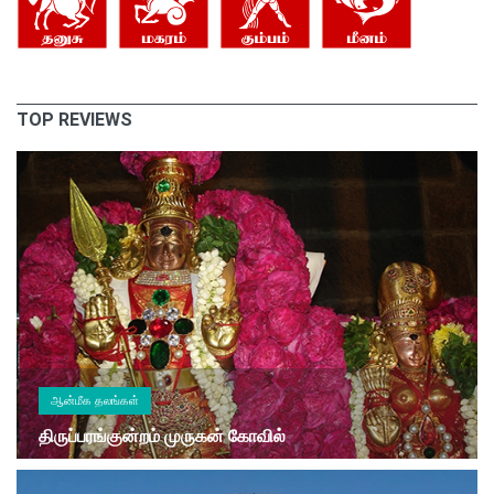
TOP REVIEWS
ஆன்மீக தலங்கள்
திருப்பரங்குன்றம் முருகன் கோவில்