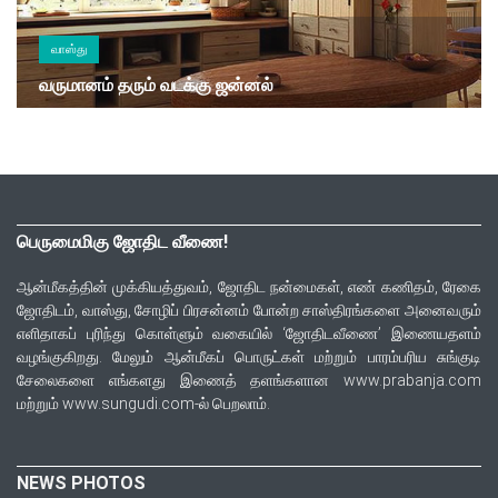
வாஸ்து
வருமானம் தரும் வடக்கு ஜன்னல்
பெருமைமிகு ஜோதிட வீணை!
ஆன்மீகத்தின் முக்கியத்துவம், ஜோதிட நன்மைகள், எண் கணிதம், ரேகை
ஜோதிடம், வாஸ்து, சோழிப் பிரசன்னம் போன்ற சாஸ்திரங்களை அனைவரும்
எளிதாகப் புரிந்து கொள்ளும் வகையில் ‘ஜோதிடவீணை’ இணையதளம்
வழங்குகிறது. மேலும் ஆன்மீகப் பொருட்கள் மற்றும் பாரம்பரிய சுங்குடி
சேலைகளை எங்களது இணைத் தளங்களான www.prabanja.com
மற்றும் www.sungudi.com-ல் பெறலாம்.
NEWS PHOTOS