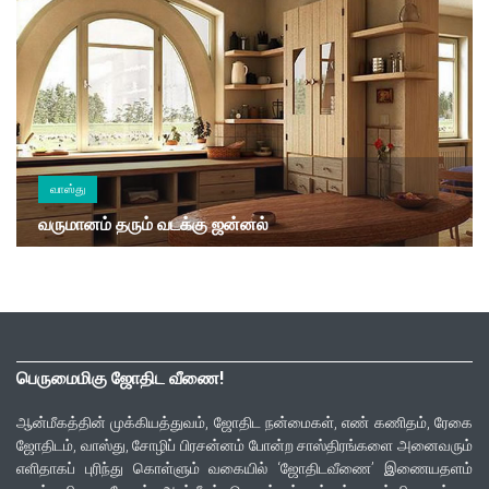
வாஸ்து
வருமானம் தரும் வடக்கு ஜன்னல்
பெருமைமிகு ஜோதிட வீணை!
ஆன்மீகத்தின் முக்கியத்துவம், ஜோதிட நன்மைகள், எண் கணிதம், ரேகை
ஜோதிடம், வாஸ்து, சோழிப் பிரசன்னம் போன்ற சாஸ்திரங்களை அனைவரும்
எளிதாகப் புரிந்து கொள்ளும் வகையில் ‘ஜோதிடவீணை’ இணையதளம்