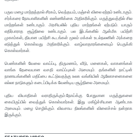
பருவ மழை மாற்றத்தால் சீரகம், வெந்தயம், மஞ்சள் விலை ஏற்றம் உண்டாகும்.
சர்க்கரை நோயாளிகளின் எண்ணிக்கை அதிகரிக்கும். மருத்துவத்தில் சில
மாற்றங்கள் உண்டாகும். அரசியலில் புதிய மாற்றங்கள் ஏற்படும். யாரும்
எதிர்பாராத சூழ்நிலை உண்டாகும். பல இடங்களில் ஆன்மீக பயிற்சி
முகாம்கள், தியான பயிற்சி கூடங்கள் மூலம் மக்கள் உடல்நலனின் அக்கறை
எடுத்துக் கொள்வது அதிகரிக்கும். வாழ்வாதாரங்களையும் பெருக்கி
கொள்வார்கள்.
பெண்களின் வேலை வாய்ப்பு, திருமணம், வீடு, மனைகள், வாகனங்கள்
வாங்க தேவையான வசதி வாய்ப்புகள் அமையும். தங்களின் நாட்டின்
நாணயங்களின் மதிப்பை கூட்டுவதற்கு உலக வங்கியின் ஆலோசனைகளை
எல்லா நாடுகளும் கடைப்பிடிக்க வேண்டிய சூழ்நிலை அமையும்.
புதிய வியாதிகள் வராதிருக்கும்.நோய்க்கு போதுமான மருத்துகளை
கையிருப்பில் வைத்துக் கொள்வார்கள். இது மகிழ்ச்சியான ஆண்டாக
அமையும். மழை செழிக்கும். விவசாய நிலங்களின் விளைச்சல் நன்றாக
இருக்கும்.