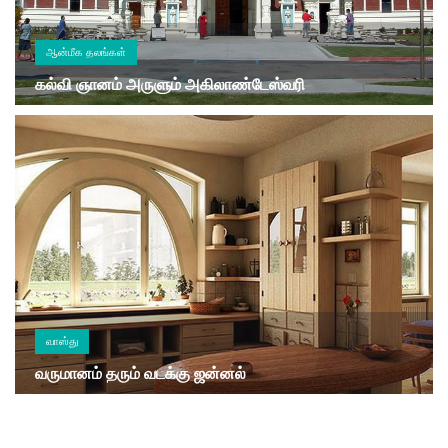
ஆன்மீக தலங்கள்
கல்வி ஞானம் அருளும் அகிலாண்டேஸ்வரி
வாஸ்து
வருமானம் தரும் வடக்கு ஜன்னல்