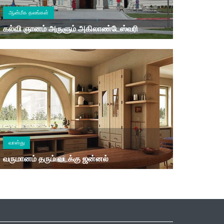
ஆன்மீக தலங்கள்
கல்வி ஞானம் அருளும் அகிலாண்டேஸ்வரி
வாஸ்து
வருமானம் தரும் வடக்கு ஜன்னல்