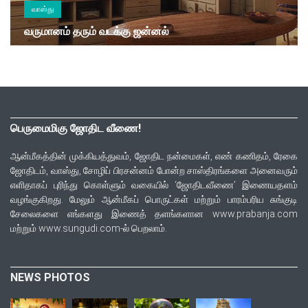
வாஸ்து
வருமானம் தரும் வடக்கு ஜன்னல்
பெருமைமிகு ஜோதிட வீணை!
ஆன்மீகத்தின் முக்கியத்துவம், ஜோதிட நன்மைகள், எண் கணிதம், ரேகை
ஜோதிடம், வாஸ்து, சோழிப் பிரசன்னம் போன்ற சாஸ்திரங்களை அனைவரும்
எளிதாகப் புரிந்து கொள்ளும் வகையில் ‘ஜோதிடவீணை’ இணையதளம்
வழங்குகிறது. மேலும் ஆன்மீகப் பொருட்கள் மற்றும் பாரம்பரிய சுங்குடி
சேலைகளை எங்களது இணைத் தளங்களான www.prabanja.com
மற்றும் www.sungudi.com-ல் பெறலாம்.
NEWS PHOTOS