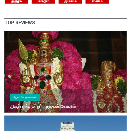
TOP REVIEWS
ஆன்மீக தலங்கள்
திருப்பரங்குன்றம் முருகன் கோவில்