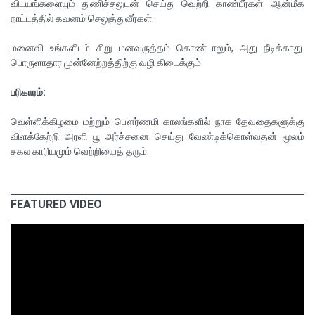
விடயங்களையும் துணிச்சலுடன் செய்து வெற்றி காண்பீர்கள். ஆன்மீக
நாட்டத்தில் கவனம் செலுத்துவீர்கள்.
மனைவி உங்களிடம் சிறு மனவருத்தம் கொண்டாலும், அது நீடிக்காது.
பொருளாதார முன்னேற்றத்திற்கு வழி கிடைக்கும்.
பரிகாரம்:
வெள்ளிக்கிழமை மற்றும் பௌர்ணமி காலங்களில் நாக தேவதைகளுக்கு
விளக்கேற்றி அரளி பூ அர்ச்சனை செய்து வேண்டிக்கொள்வதன் மூலம்
சகல காரியமும் வெற்றியைத் தரும்.
FEATURED VIDEO