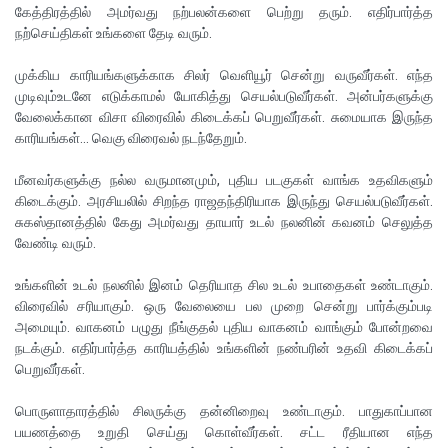
கேத்திரத்தில் அமர்வது நற்பலன்களை பெற்று தரும். எதிர்பார்த்த
நற்செய்திகள் உங்களை தேடி வரும்.
முக்கிய காரியங்களுக்காக சிலர் வெளியூர் சென்று வருவீர்கள். எந்த
முடிவும்உடனே எடுக்காமல் யோகித்து செயல்படுவீர்கள். அன்பர்களுக்கு
வேலைக்கான விசா விரைவில் கிடைக்கப் பெறுவீர்கள். சுமையாக இருந்த
காரியங்கள்... வெகு விரைவல் நடந்தேறும்.
மீனவர்களுக்கு நல்ல வருமானமும், புதிய படகுகள் வாங்க உதவிகளும்
கிடைக்கும். அரசியலில் சிறந்த ராஜதந்திரியாக இருந்து செயல்படுவீர்கள்.
சுகஸ்தானத்தில் கேது அமர்வது தாயார் உடல் நலனின் கவனம் செலுத்த
வேண்டி வரும்.
உங்களின் உடல் நலனில் இனம் தெரியாத சில உடல் உபாதைகள் உண்டாகும்.
விரைவில் சரியாகும். ஒரு வேலையை பல முறை சென்று பார்க்கும்படி
அமையும். வாகனம் பழுது நீங்குதல் புதிய வாகனம் வாங்கும் போன்றவை
நடக்கும். எதிர்பார்த்த காரியத்தில் உங்களின் நண்பரின் உதவி கிடைக்கப்
பெறுவீர்கள்.
பொருளாதாரத்தில் சிலருக்கு தன்னிறைவு உண்டாகும். பாதுகாப்பான
பயணத்தை உறுதி செய்து கொள்வீர்கள். சட்ட ரீதியான எந்த