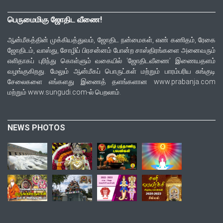
பெருமைமிகு ஜோதிட வீணை!
ஆன்மீகத்தின் முக்கியத்துவம், ஜோதிட நன்மைகள், எண் கணிதம், ரேகை
ஜோதிடம், வாஸ்து, சோழிப் பிரசன்னம் போன்ற சாஸ்திரங்களை அனைவரும்
எளிதாகப் புரிந்து கொள்ளும் வகையில் ‘ஜோதிடவீணை’ இணையதளம்
வழங்குகிறது. மேலும் ஆன்மீகப் பொருட்கள் மற்றும் பாரம்பரிய சுங்குடி
சேலைகளை எங்களது இணைத் தளங்களான www.prabanja.com
மற்றும் www.sungudi.com-ல் பெறலாம்.
NEWS PHOTOS