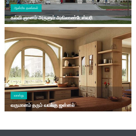
ஆன்மீக தலங்கள்
கல்வி ஞானம் அருளும் அகிலாண்டேஸ்வரி
வாஸ்து
வருமானம் தரும் வடக்கு ஜன்னல்