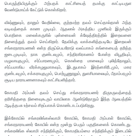
பொருந்தியிருக்கும் அற்பதக் காட்சியைத் தமக்கு காட்டியருள
வேண்டுமாய்க் கேட்டுக் கொள்கிறார்.
விஷ்ணுவும், தானும் வேறில்லை, குற்றமற்ற தவம் செய்தால்தான் அந்த
வடிவத்தைக் காண முடியும். ஆதலால் அகத்திய முனிவர் இருக்கும்
பொதிகை மலைக்கருகில் புன்னைவன் க்ஷேத்திரத்தில் இறைவனை
நினைத்துத் தவம் செய்கிறார். தேவிக்கு வாக்களித்தபடியே இறைவன்
சங்கரநாராயணன் என்ற திருப்பெயரோடு வலப்பாகம் கங்கையைத் தரித்த
ஜடைமுடியும், நாக குண்டலமும், சந்திரகிரகணம் போன்ற விபூதியும்,
மழுவாயுதமும், சர்ப்பாரணமும், கொன்றை மாலையும் புலித்தோலும்,
சர்ப்பமாகிய வீரக்கழலுமாகவும், இடதுபாகம் இரத்னகிரீடமும், மகர
குண்டலமும், சக்கராயுதமும், பொற்பூணூலும், துளசிமாலையும், பீதாம்பரமும்
சூடிய நாராயணனாகவும் காட்சியளித்தார்.
கோமதி அம்மன் தவம் செய்து சங்கரநாராயணர் திருஉருவத்தைத்
தரிசித்ததை நினைவுகூரும் வாயிலாக ஆண்டுதோறும் இந்த ஆலயத்தில்
ஆடித்தபசு உற்சவம் சிறப்பாகக் கொண்டாடப்படுகிறது.
இக்கோயில் சங்கரலிங்கஸ்வாமி கோயில், கோமதி அம்பாள் கோயில்,
சங்கரநாராயணர் கோயில் என்ற மூன்று பெரும் பகுதிகளைக் கொண்டது.
சங்கரலிங்க ஸ்வாமி சந்நிதிக்கும், கோமதியம்மை சந்நிதிக்கும் இடையில்