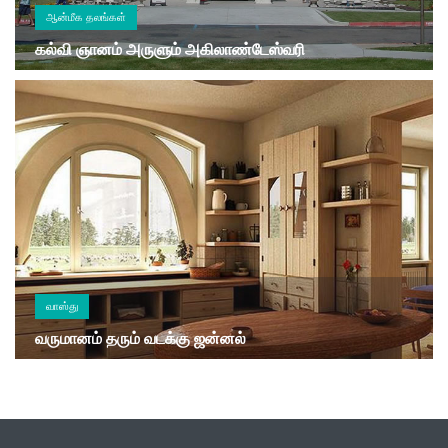
ஆன்மீக தலங்கள்
கல்வி ஞானம் அருளும் அகிலாண்டேஸ்வரி
வாஸ்து
வருமானம் தரும் வடக்கு ஜன்னல்