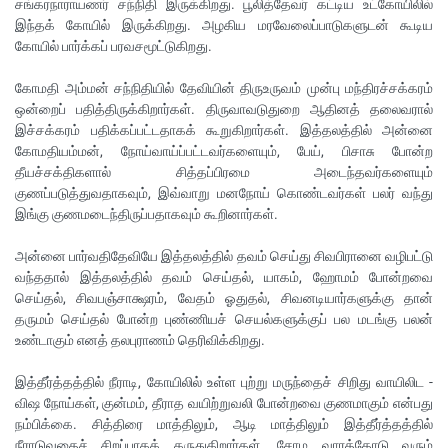
சங்கரநாராயணர் சந்நிதி இருக்கிறது. பூலித்தேவர் கட்டிய உட்கோயிலில்
இந்தக் கோயில் இருக்கிறது. அழகிய மரவேலைப்பாடுகளுடன் கூடிய
கோயில் பார்க்கப் பரவசமூட்டுகிறது.
கோமதி அம்மன் சந்நிதியில் தேவியின் திருஉருவம் முன்பு மந்திரச்சக்கரம்
ஒன்றைப் பதித்திருக்கிறார்கள். திருவாவடுதுறை ஆதினத் தலைவரால்
இச்சக்கரம் பதிக்கப்பட்டதாகக் கூறுகிறார்கள். இத்தலத்தில் அன்னை
கோமதியம்மன், நோய்வாய்ப்பட்டவர்களையும், பேய், பிசாசு போன்ற
தீயச்சக்திகளால் சித்தப்பிரமை அடைந்தவர்களையும்
குணப்படுத்துவதாகவும், இவ்வாறு மனநோய் கொண்டவர்கள் பலர் வந்து
இங்கு குணமடைந்திருப்பதாகவும் கூறினார்கள்.
அன்னை பார்வதிதேவியே இத்தலத்தில் தவம் செய்து சிவபிரானை வழிபட்டு
வந்ததால் இத்தலத்தில் தவம் செய்தல், யாகம், ஹோமம் போன்றவை
செய்தல், சிவபஞ்சாக்ஷரம், வேதம் ஓதுதல், சிவனடியார்களுக்கு தான்
தருமம் செய்தல் போன்ற புண்ணியச் செயல்களுக்குப் பல மடங்கு பலன்
உண்டாகும் எனத் தலபுராணம் தெரிவிக்கிறது.
இத்தீர்த்தத்தில் நீராடி, கோயிலில் உள்ள புற்று மருந்தைச் சிறிது வாயிலிட -
விஷ நோய்கள், குன்மம், தீராத வயிற்றுவலி போன்றவை குணமாகும் என்பது
நம்பிக்கை. சித்திரை மாத்திலும், ஆடி மாத்திலும் இத்தீர்த்தத்தில்
நீராடுவதைச் சிறப்பாகக் கருதுகிறார்கள். சோம வாரத்தோடு வரும்