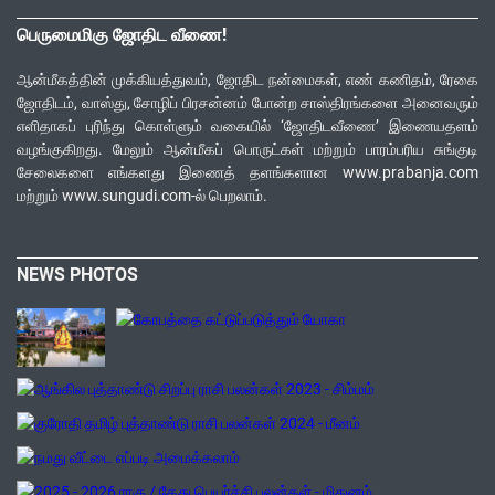
பெருமைமிகு ஜோதிட வீணை!
ஆன்மீகத்தின் முக்கியத்துவம், ஜோதிட நன்மைகள், எண் கணிதம், ரேகை
ஜோதிடம், வாஸ்து, சோழிப் பிரசன்னம் போன்ற சாஸ்திரங்களை அனைவரும்
எளிதாகப் புரிந்து கொள்ளும் வகையில் ‘ஜோதிடவீணை’ இணையதளம்
வழங்குகிறது. மேலும் ஆன்மீகப் பொருட்கள் மற்றும் பாரம்பரிய சுங்குடி
சேலைகளை எங்களது இணைத் தளங்களான www.prabanja.com
மற்றும் www.sungudi.com-ல் பெறலாம்.
NEWS PHOTOS