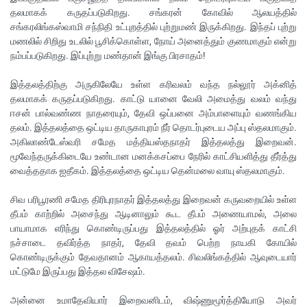
தலமாகக் கருதப்படுகிறது. சங்கரன் கோவில் ஆலயத்தில்
சங்கரலிங்கஸ்வாமி சந்நிதி உட்புறத்தில் புற்றுமண் இருக்கிறது. இந்தப் புற்று
மணலில் சிறிது உடலில் பூசிக்கொள்ள, நோய் அனைத்தும் குணமாகும் என்று
நம்பப்படுகிறது. இப்புற்று மண்தான் இங்கு பிரசாதம்!
இத்தலத்திற்கு அருகிலேயே உள்ள கரிவலம் வந்த நல்லூர் அக்னித்
தலமாகக் கருதப்படுகிறது. காட்டு யானை வேலி அமைத்து வலம் வந்து
ஈசன் பால்வண்ண நாதரையும், தேவி ஒப்பனை அம்பாளையும் வணங்கிய
தலம். இத்தலத்தை ஒட்டிய தாருகாபுரம் நீர் தொடர்புடைய அப்பு ஸ்தலமாகும்.
அகிலாண்டேஸ்வரி சமேத மத்தியஸ்தநாதர் இத்தலத்து இறைவன்.
மூவேந்தருக்கிடையே உண்டான மனக்கசப்பை நேரில் காட்சியளித்து தீர்த்து
வைத்ததாக ஐதீகம். இத்தலத்தை ஒட்டிய தென்மலை வாயு ஸ்தலமாகும்.
சிவ பரிபூரணி சமேத திரிபுரநாதர் இத்தலத்து இறைவன் கருவறையில் உள்ள
தீபம் காற்றில் அசைந்து ஆடினாலும் கூட தீபம் அணையாமல், அலை
பாயாமாக எரிந்து கொண்டிருப்பது இத்தலத்தில் ஓர் அற்புதக் காட்சி
நச்சாடை தவிர்த்த நாதர், தேவி தவம் பெற்ற நாயகி கோயில்
கொண்டிருக்கும் தேவதானம் ஆகாயத்தலம். சிவலிங்கத்தில் ஆவுடையார்
மட்டுமே இருப்பது இத்தல விசேஷம்.
அன்னை உமாதேவியார் இறைவனிடம், விஷ்ணுமூர்த்தியோடு அவர்