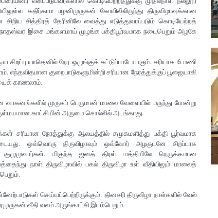
்பரையினர் எனப்படுபவர்களால் கொடியேற்றத்துக்கு முதல்நாள் நல்லூர்
ியிலுள்ள கதிர்காம பழனிமுருகன் கோயிலிலிருந்து திருவிழாவுக்கான
ிறிய சித்திரத் தேரினிலே வைத்து எடுத்துவரப்படும் கொடியேற்றத்
்னே நாதஸ்வர இசை மங்களமாய் முழங்க பக்திபூர்வமாக நடைபெறும் அழகே
ிய சிறப்பு யாதெனில் நேர ஒழுங்குக் கட்டுப்பாடேயாகும். சரியாக 6 மணி
ாம். எந்தவிதமான குறைபாடுகளுமின்றி சரியான நேரத்துக்குப் பூஜையாகி
ியைக் காணலாம்.
ான வாகனங்களில் முருகப் பெருமான் மாலை வேளையில் மருந்து போன்று
அருள்மயமான காட்சியின் அருமை சொல்லில் அடங்காது.
்கள் சரியான நேரத்துக்கு ஆலயத்தில் சமுகமளித்து பக்தி பூர்வமாக
டையது. ஒவ்வொரு திருவிழாவும் ஒவ்வோர் அழகுடனே சிறப்பாக
ுழுமுவார்கள். மிகுந்த ஜனத் திரள் மத்தியிலே நெருக்கமான
ந்து நாள் திருவிழாவில் பகல் திருவிழா உள் வீதியிலும் மாலைத்
பெறும்.
னேற்பாடுகள் செய்யப்பெற்றிருக்கும். தினசரி திருவிழா நாள்களில் வேல்
ரமுருகன் வீதி வலம் அருங்காட்சி இடம்பெறும்.