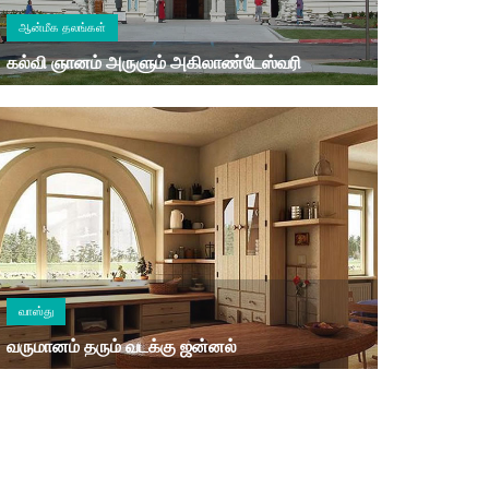
ஆன்மீக தலங்கள்
கல்வி ஞானம் அருளும் அகிலாண்டேஸ்வரி
வாஸ்து
வருமானம் தரும் வடக்கு ஜன்னல்