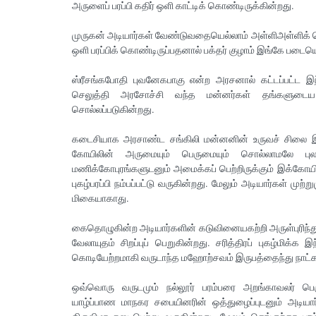
அருளைப் பரப்பி கதிர் ஒளி காட்டிக் கொண்டிருக்கின்றது.
முருகன் அடியார்கள் வேண்டுவதையெல்லாம் அள்ளிஅள்ளிக் கொட
ஒளி பரப்பிக் கொண்டிருப்பதனால் பக்தர் குழாம் இங்கே படைய
ஸ்ரீசங்கபோதி புவனேகபாகு என்ற அரசனால் கட்டப்பட்ட இ
செலுத்தி அரசோச்சி வந்த மன்னர்கள் தங்களுடைய
சொல்லப்படுகின்றது.
கடைசியாக அரசாண்ட சங்கிலி மன்னனின் உருவச் சிலை இந்த 
கோயிலின் அருமையும் பெருமையும் சொல்லாமலே புலப
மணிக்கோபுரங்களுடனும் அமைக்கப் பெற்றிருக்கும் இக்கோய
புகழ்பரப்பி நம்பப்பட்டு வருகின்றது. மேலும் அடியார்கள் மு
மிகையாகாது.
கைதொழுகின்ற அடியார்களின் கடுவினையகற்றி அருள்புரிந்து
வேலாயுதம் சிறப்புப் பெறுகின்றது. சரித்திரப் புகழ்மி
கொடியேற்றமாகி வருடாந்த மஹோற்சவம் இருபத்தைந்து நாட்
ஒவ்வொரு வருடமும் நல்லூர் பரம்பரை அறங்காவலர் பெ
யாழ்ப்பாண மாநகர சபையினரின் ஒத்துழைப்புடனும் அடிய