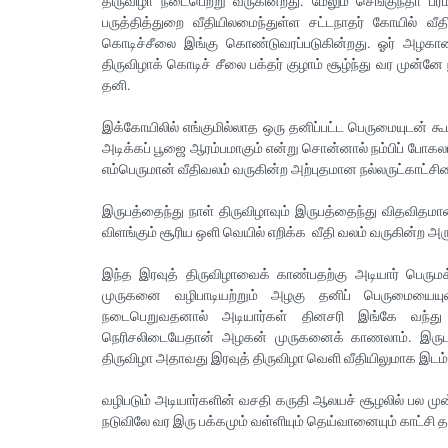
திருவிழா நடைபெற்று வருகின்றது. மேலும் செங்குந்தா பரம
பருத்தித்துறை வீதியிலமைந்துள்ள சட்டநாதர் கோயில் வீத
கொடிச்சீலை இங்கு கொண்டுவரப்படுகின்றது. ஓர் அழகான ச
திருவிழாக் கொடிச் சீலை பக்தர் குழாம் சூழ்ந்து வர முன
தனி.
இக்கோயிலில் எங்குமில்லாத ஒரு தனிப்பட்ட பெருமையுடன் கூட
அடிக்கப் பூஜை ஆரம்பமாகும் என்று சொன்னால் நம்பிப் போகல
எம்பெருமான் வீதிவலம் வருகின்ற அற்புதமான நல்லருட்காட்ச
இருபத்தைந்து நாள் திருவிழாவும் இருபத்தைந்து விதவிதம
விளங்கும் சூரிய ஒளி வெயில் எறிக்க வீதி வலம் வருகின்ற 
இந்த இரவுத் திருவிழாவைக் காண்பதற்கு அடியார் பெருமக
முருகனை வழிபாடியற்றும் அழகு தனிப் பெருமையையு
நடைபெறுவதனால் அடியார்கள் தினசரி இங்கே வந்து க
நெரிசலிடையேதான் அழகன் முருகனைக் காணலாம். இருபத்தை
திருவிழா அதாவது இரவுத் திருவிழா வெளி வீதியிலுமாக இடம்
வழிபடும் அடியார்களின் வசதி கருதி ஆலயச் சூழலில் பல முன்
நடுவிலே வர இரு பக்கமும் வள்ளியும் தெய்வானையும் காட்சி த