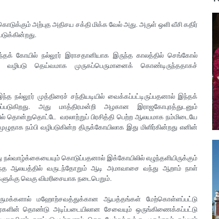
ுக்கும் அற்புத அதிசய சக்தி மிக்க வேல் அது. அருள் ஒளி வீசி கதிர்
ெடுக்கின்றது.
ந்தக் கோயில் நல்லூர் இராசதானியாக இருந்த காலத்தில் செங்கோல்
 வழிபடு தெய்வமாக முருகப்பெருமானைக் கொண்டிருந்ததாகச்
நல்லூர் முத்திரைச் சந்தியடியில் வைக்கப்பட்டிருப்பதனால் இந்தக்
்படுகிறது. அது மாத்திரமன்றி அழகான இராஜகோபுரத்துடனும்
ில் தொன்றுதொட்டே வரலாற்றுப் பிரசித்தி பெற்ற ஆலயமாக நம்மிடையே
ற்றுமுழுதாக நம்பி வழிபடுகின்ற திருக்கோயிலாக இது மிளிர்கின்றது எனின்
 நல்வாழ்க்கையையும் கொடுப்பதனால் இக்கோயிலில் எழுந்தளியிருக்கும்
க்க இந்த ஆலயத்தில் வருடந்தோறும் ஆடி அமாவாசை வந்து ஆறாம் நாள்
களுக்கு வெகு விமரிசையாக நடைபெறும்.
ருமக்களால் மஹோற்சவத்துக்கான ஆயத்தங்கள் மேற்கொள்ளப்பட்டு
ார்களின் தொண்டு அடிப்படையிலான சேவையும் ஒருங்கிணைக்கப்பட்டு