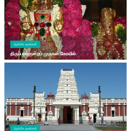
ஆன்மீக தலங்கள்
திருப்பரங்குன்றம் முருகன் கோவில்
ஆன்மீக தலங்கள்