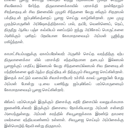
சிவலோகம் சேர்ந்த திருவானைக்காவில் பராசக்தி நாள்தோறும்
சிரத்தையுடன் சிவ நினைவில் முழுகி சிந்தனை வேறு எங்கும் சிதறாமல்
பக்தியுடன் ஜம்புலிங்கத்தைப் பூஜை செய்து வாழ்கின்றான். மூல முழு
முதற்பொருளின் அபிஷேகத்திற்காகப் பால், தயிர், வெண்ணெய், நெய்,
திருநீறு ஆகிய பஞ்ச கவ்வியம் எனப்படும் ஐந்து அபிசேகப் பொருட்களை
அளிக்கும் புனிதப் பிறவியான கோமாதாவையும் அம்மன் பூஜித்து
மகிழ்ந்தாள்.
காமாட்சியம்மனுக்கு ஏகாம்பரேஸ்வரர் அருளிச் செய்த வரத்திற்கு ஏற்ப
திருவானைக்கா வில் பராசக்தி எந்தவிதமான தடையும் இல்லாமல்
பூஜைக்குப் பாதிப்பு இல்லாமல் வேறு சிந்தனையில்லாமல் சிவ நினைவுடன்
மந்திரங்களை ஓதி ஆத்ம திருப்தியுடன் நித்தமும் சிவபூஜை செய்கின்றாள்.
இதைக் காட்டும் வகையில் சிவாச்சாரியார் உச்சிக் காலப் பூஜையின் போது
அம்மன் போன்று புடவை யணிந்து ஜம்புலிங்கப் பரம்பொருளையும்
கோமாதாவையும் பூஜை செய்கின்றார்.
லிங்கப் பரம்பொருள் இருக்கும் திசைக்கு எதிர் திசையில் வலதுபக்கமாக
ஜலகண்டேஸ்வரர் இருக்கும் திசையை நோக்கியவாறு அம்மன் சன்னதி
அமைந்துள்ளது. அம்மன் கரத்தில் சிவபூஜைக்காக இரண்டு தாமரை
மலர்களை ஏந்தியவண்ணம் உள்ளாள். சிவபூஜை செய்யும் அம்பிகைக்கு
இன்மொழித் தேவி என்று திருநாமம்.