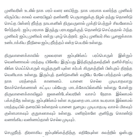
முனிவரின் உடலில் நாக மரம் வளர லாயிற்று. நாக மரமாக வளர்ந்த முனிவர்
விரும்பிய காலம் வரையிலும் தண்ணீர் பெருமானுக்கு நிழல் தந்து தொண்டு
செய்த பின்னர் தீர்த்த நாயகனின் திருவருளால் முக்தி பெற்றுச் சிவலோகம்
சேர்ந்தார். ஜம்பு மரமாக இருந்து பராபரனுக்குத் தொண்டு செய்ததால் அந்த
முனிவர் ஜம்பு முனிவர் என்று புகழ் பெற்றார். ஜம்பு முனிவர் சிவ பூஜைக்காக
உண்டாக்கிய நீர்நிலை ஜம்பு தீர்த்தம் என்ற பெயரில் உள்ளது.
திருவானைக்காவில் மூலவரான ஜம்புலிங்கப் பரம்பொருள் இன்றும்
வெண்ணாவல் மரத்தடி யிலேயே இருப்பது இத்திருத்தலத்தின் தனிச்சிறப்பு
லிங்க மெய்ப்பொருள் எழுந்தருளி யுள்ள கர்பக் கிருகத்தின் பின்புறம் திறந்த
வெளியாக உள்ளது. இரும்புத் தண்டுகளின் வழியே மேலே பார்த்தால் புனித
நாக மரத்தைக் காணலாம். யானை செல்ல முடியாதவாறு
கோச்செங்கணான் கட்டிய பல்வேறு மாடக்கோயில்களில் உள்ளது போன்று
திருவானைக்காவிலும் ஜலகண்டேஸ்வரரின் வாசம் நேராக இல்லாமல்
பக்கத்தே உள்ளது. ஜம்புலிங்கம் உள்ள கருவறை மாடமாக உயரமாக இல்லாமல்
மரத்தடியில் தரையில் உள்ளதால் யானை நுழைய முடியாதபடி வாசல் மிகவும்
குள்ளமாகவும் குறுகலாகவும் உள்ளது. மனிதர்களே குனிந்து கொண்டு
வணங்கிய வண்ணம்தான் செல்ல முடியும்.
செழுநீர்த் திரளாகிய ஜம்புலிங்கத்திற்கு எதிரேயுள்ள சுவற்றில் ஒன்பது