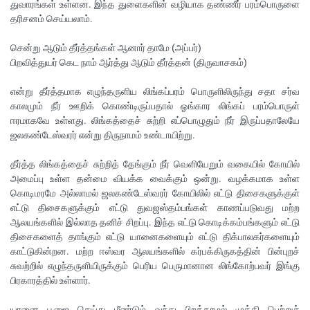
துவாரங்கள் உள்ளன. இந்த துளைகளின் வழியாக தண்ணீர் பரம்பொருளை
தரிசனம் செய்யலாம்.
சென்று ஆடும் தீர்த்தங்கள் ஆனார் தாமே (அப்பர்)
பிறவித்துயர் கெட நாம் ஆர்த்து ஆடும் தீர்த்தன் (திருவாசகம்)
என்று தீர்த்தமாக எழுந்தருளிய லிங்கப்பரம் பொருளிலிருந்து சதா சர்வ
காலமும் நீர் ஊறிக் கொண்டிருப்பதால் ஓங்கார லிங்கப் பரம்பொருள்
ஈரமாகவே உள்ளது. லிங்கத்தைச் சுற்றி எப்பொழுதும் நீர் இருப்பதாலேயே
ஜலகண்டேஸ்வரர் என்று திருநாமம் உண்டாயிற்று.
தீர்த்த லிங்கத்தைச் சுற்றித் தேங்கும் நீர் வெளியேறும் வகையில் கோயில்
அமைப்பு உள்ள தன்மை வியக்க வைக்கும் ஒன்று. வழக்கமாக உள்ள
கொடிமரமே அல்லாமல் ஜலகண்டேஸ்வரர் கோயிலில் எட்டு திசைகளுக்குள்
எட்டு திசைகளுக்கும் எட்டு துவஜஸ்தம்பங்கள் காணப்படுவது மற்ற
ஆலயங்களில் இல்லாத தனிச் சிறப்பு. இந்த எட்டு கொடிக்கம்பங்களும் எட்டு
திசைகளைத் தாங்கும் எட்டு யானைகளையும் எட்டு திக்பாலகர்களையும்
காட்டுகின்றன. மற்ற ஈஸ்வர ஆலயங்களில் கர்பக்கிருகத்தின் பின்புறச்
சுவற்றில் எழுந்தருளியிருக்கும் பெரிய பெருமானான லிங்கோற்பவர் இங்கு
பிரகாரத்தில் உள்ளார்.
யானை பூஜை செய்து மீண்டும் வந்து பிறக்காமல் முக்தி பெற்றுச்