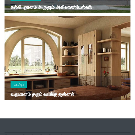
கல்வி ஞானம் அருளும் அகிலாண்டேஸ்வரி
வாஸ்து
வருமானம் தரும் வடக்கு ஜன்னல்