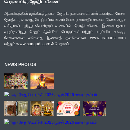
பெருமைமிகு ஜோதிட வீணை!
ஆன்மீகத்தின் முக்கியத்துவம், ஜோதிட நன்மைகள், எண் கணிதம், ரேகை
ஜோதிடம், வாஸ்து, சோழிப் பிரசன்னம் போன்ற சாஸ்திரங்களை அனைவரும்
எளிதாகப் புரிந்து கொள்ளும் வகையில் ‘ஜோதிடவீணை’ இணையதளம்
வழங்குகிறது. மேலும் ஆன்மீகப் பொருட்கள் மற்றும் பாரம்பரிய சுங்குடி
சேலைகளை எங்களது இணைத் தளங்களான www.prabanja.com
மற்றும் www.sungudi.com-ல் பெறலாம்.
NEWS PHOTOS