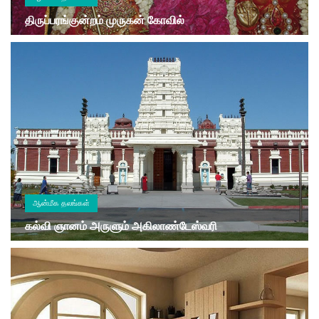
திருப்பரங்குன்றம் முருகன் கோவில்
ஆன்மீக தலங்கள்
கல்வி ஞானம் அருளும் அகிலாண்டேஸ்வரி