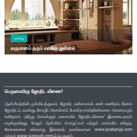
வாஸ்து
வருமானம் தரும் வடக்கு ஜன்னல்
பெருமைமிகு ஜோதிட வீணை!
ஆன்மீகத்தின் முக்கியத்துவம், ஜோதிட நன்மைகள், எண் கணிதம், ரேகை
ஜோதிடம், வாஸ்து, சோழிப் பிரசன்னம் போன்ற சாஸ்திரங்களை அனைவரும்
எளிதாகப் புரிந்து கொள்ளும் வகையில் ‘ஜோதிடவீணை’ இணையதளம்
வழங்குகிறது. மேலும் ஆன்மீகப் பொருட்கள் மற்றும் பாரம்பரிய சுங்குடி
சேலைகளை எங்களது இணைத் தளங்களான www.prabanja.com
மற்றும் www.sungudi.com-ல் பெறலாம்.