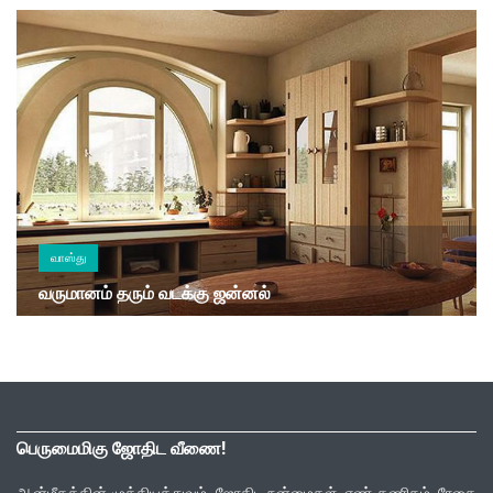
வாஸ்து
வருமானம் தரும் வடக்கு ஜன்னல்
பெருமைமிகு ஜோதிட வீணை!