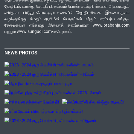
ஆன்மீகத்தின் முக்கியத்துவம், ஜோதிட நன்மைகள், எண் கணிதம், ரேகை
ஜோதிடம், வாஸ்து, சோழிப் பிரசன்னம் போன்ற சாஸ்திரங்களை அனைவரும்
எளிதாகப் புரிந்து கொள்ளும் வகையில் ‘ஜோதிடவீணை’ இணையதளம்
வழங்குகிறது. மேலும் ஆன்மீகப் பொருட்கள் மற்றும் பாரம்பரிய சுங்குடி
சேலைகளை எங்களது இணைத் தளங்களான www.prabanja.com
மற்றும் www.sungudi.com-ல் பெறலாம்.
NEWS PHOTOS