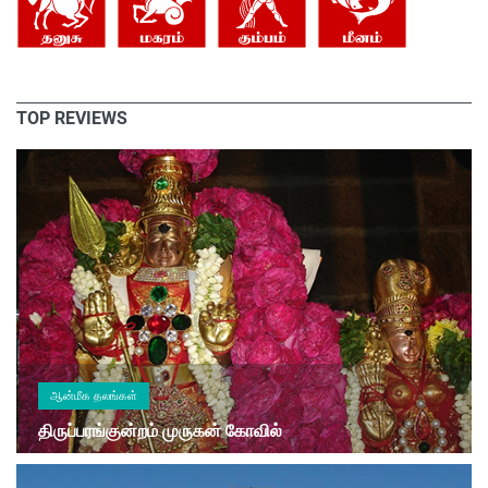
TOP REVIEWS
ஆன்மீக தலங்கள்
திருப்பரங்குன்றம் முருகன் கோவில்