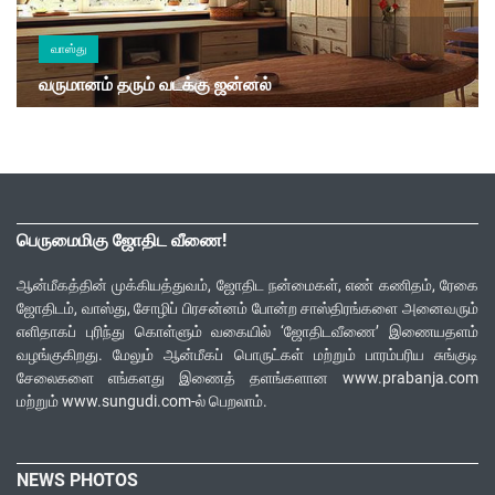
வாஸ்து
வருமானம் தரும் வடக்கு ஜன்னல்
பெருமைமிகு ஜோதிட வீணை!
ஆன்மீகத்தின் முக்கியத்துவம், ஜோதிட நன்மைகள், எண் கணிதம், ரேகை
ஜோதிடம், வாஸ்து, சோழிப் பிரசன்னம் போன்ற சாஸ்திரங்களை அனைவரும்
எளிதாகப் புரிந்து கொள்ளும் வகையில் ‘ஜோதிடவீணை’ இணையதளம்
வழங்குகிறது. மேலும் ஆன்மீகப் பொருட்கள் மற்றும் பாரம்பரிய சுங்குடி
சேலைகளை எங்களது இணைத் தளங்களான www.prabanja.com
மற்றும் www.sungudi.com-ல் பெறலாம்.
NEWS PHOTOS