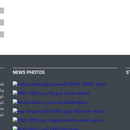
NEWS PHOTOS
S
ண்
ன்ற
ம்
ம்
களை
ம்