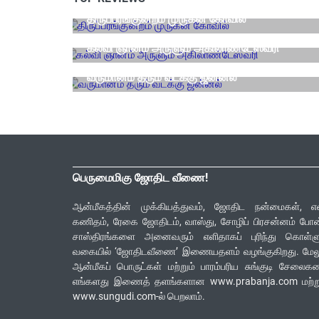
திருப்பரங்குன்றம் முருகன் கோவில்
ஆன்மீக தலங்கள்
கல்வி ஞானம் அருளும் அகிலாண்டேஸ்வரி
வாஸ்து
வருமானம் தரும் வடக்கு ஜன்னல்
பெருமைமிகு ஜோதிட வீணை!
ஆன்மீகத்தின் முக்கியத்துவம், ஜோதிட நன்மைகள், எ
கணிதம், ரேகை ஜோதிடம், வாஸ்து, சோழிப் பிரசன்னம் போ
சாஸ்திரங்களை அனைவரும் எளிதாகப் புரிந்து கொள்ளு
வகையில் ‘ஜோதிடவீணை’ இணையதளம் வழங்குகிறது. மேலு
ஆன்மீகப் பொருட்கள் மற்றும் பாரம்பரிய சுங்குடி சேலை
எங்களது இணைத் தளங்களான www.prabanja.com மற்று
www.sungudi.com-ல் பெறலாம்.