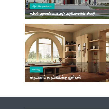
ஆன்மீக தலங்கள்
கல்வி ஞானம் அருளும் அகிலாண்டேஸ்வரி
வாஸ்து
வருமானம் தரும் வடக்கு ஜன்னல்