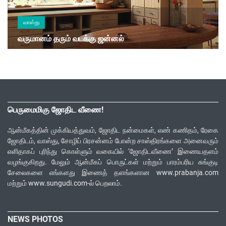
வாஸ்து
வருமானம் தரும் வடக்கு ஜன்னல்
பெருமைமிகு ஜோதிட வீணை!
ஆன்மீகத்தின் முக்கியத்துவம், ஜோதிட நன்மைகள், எண் கணிதம், ரேகை
ஜோதிடம், வாஸ்து, சோழிப் பிரசன்னம் போன்ற சாஸ்திரங்களை அனைவரும்
எளிதாகப் புரிந்து கொள்ளும் வகையில் ‘ஜோதிடவீணை’ இணையதளம்
வழங்குகிறது. மேலும் ஆன்மீகப் பொருட்கள் மற்றும் பாரம்பரிய சுங்குடி
சேலைகளை எங்களது இணைத் தளங்களான www.prabanja.com
மற்றும் www.sungudi.com-ல் பெறலாம்.
NEWS PHOTOS