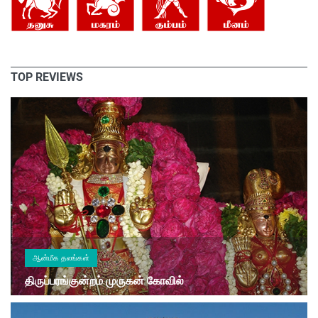
TOP REVIEWS
ஆன்மீக தலங்கள்
திருப்பரங்குன்றம் முருகன் கோவில்