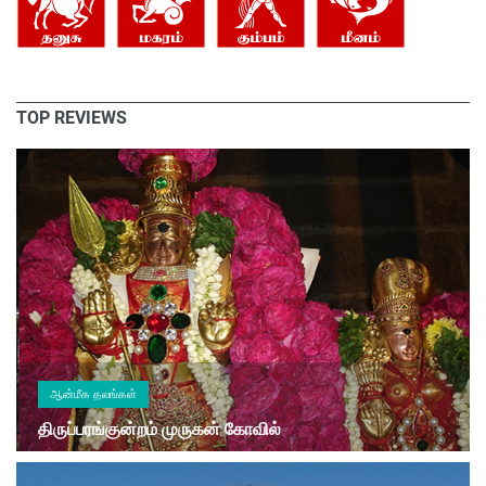
TOP REVIEWS
ஆன்மீக தலங்கள்
திருப்பரங்குன்றம் முருகன் கோவில்