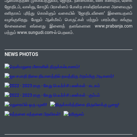
ஆன்மீகத்தின் முக்கியத்துவம், ஜோதிட நன்மைகள், எண் கணிதம், ரேகை
ஜோதிடம், வாஸ்து, சோழிப் பிரசன்னம் போன்ற சாஸ்திரங்களை அனைவரும்
எளிதாகப் புரிந்து கொள்ளும் வகையில் ‘ஜோதிடவீணை’ இணையதளம்
வழங்குகிறது. மேலும் ஆன்மீகப் பொருட்கள் மற்றும் பாரம்பரிய சுங்குடி
சேலைகளை எங்களது இணைத் தளங்களான www.prabanja.com
மற்றும் www.sungudi.com-ல் பெறலாம்.
NEWS PHOTOS