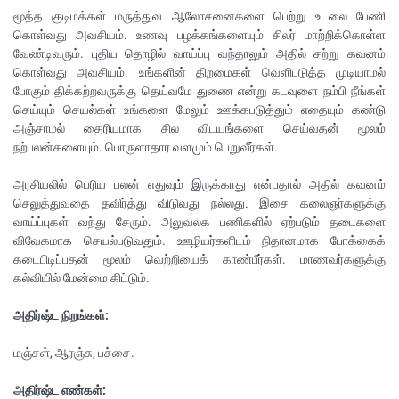
மூத்த குடிமக்கள் மருத்துவ ஆலோசனைகளை பெற்று உடலை பேணி
கொள்வது அவசியம். உணவு பழக்கங்களையும் சிலர் மாற்றிக்கொள்ள
வேண்டிவரும். புதிய தொழில் வாய்ப்பு வந்தாலும் அதில் சற்று கவனம்
கொள்வது அவசியம். உங்களின் திறமைகள் வெளிபடுத்த முடியாமல்
போகும் திக்கற்றவருக்கு தெய்வமே துணை என்று கடவுளை நம்பி நீங்கள்
செய்யும் செயல்கள் உங்களை மேலும் ஊக்கபடுத்தும் எதையும் கண்டு
அஞ்சாமல் தைரியமாக சில விடயங்களை செய்வதன் மூலம்
நற்பலன்களையும். பொருளாதார வளமும் பெறுவீர்கள்.
அரசியலில் பெரிய பலன் எதுவும் இருக்காது என்பதால் அதில் கவனம்
செலுத்துவதை தவிர்த்து விடுவது நல்லது. இசை கலைஞர்களுக்கு
வாய்ப்புகள் வந்து சேரும். அலுவலக பணிகளில் ஏற்படும் தடைகளை
விவேகமாக செயல்படுவதும். ஊழியர்களிடம் நிதானமாக போக்கைக்
கடைபிடிப்பதன் மூலம் வெற்றியைக் காண்பீர்கள். மாணவர்களுக்கு
கல்வியில் மேன்மை கிட்டும்.
அதிர்ஷ்ட நிறங்கள்:
மஞ்சள், ஆரஞ்சு, பச்சை.
அதிர்ஷ்ட எண்கள்: