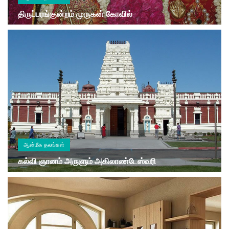
திருப்பரங்குன்றம் முருகன் கோவில்
ஆன்மீக தலங்கள்
கல்வி ஞானம் அருளும் அகிலாண்டேஸ்வரி