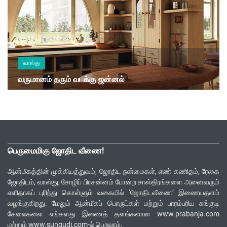
வாஸ்து
வருமானம் தரும் வடக்கு ஜன்னல்
பெருமைமிகு ஜோதிட வீணை!
ஆன்மீகத்தின் முக்கியத்துவம், ஜோதிட நன்மைகள், எண் கணிதம், ரேகை
ஜோதிடம், வாஸ்து, சோழிப் பிரசன்னம் போன்ற சாஸ்திரங்களை அனைவரும்
எளிதாகப் புரிந்து கொள்ளும் வகையில் ‘ஜோதிடவீணை’ இணையதளம்
வழங்குகிறது. மேலும் ஆன்மீகப் பொருட்கள் மற்றும் பாரம்பரிய சுங்குடி
சேலைகளை எங்களது இணைத் தளங்களான www.prabanja.com
மற்றும் www.sungudi.com-ல் பெறலாம்.