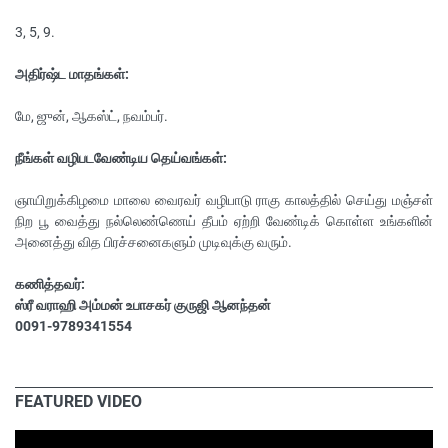
3, 5, 9.
அதிர்ஷ்ட மாதங்கள்:
மே, ஜுன், ஆகஸ்ட், நவம்பர்.
நீங்கள் வழிபடவேண்டிய தெய்வங்கள்:
ஞாயிறுக்கிழமை மாலை வைரவர் வழிபாடு ராகு காலத்தில் செய்து மஞ்சள்
நிற பூ வைத்து நல்லெண்ணெய் தீபம் ஏற்றி வேண்டிக் கொள்ள உங்களின்
அனைத்து வித பிரச்சனைகளும் முடிவுக்கு வரும்.
கணித்தவர்:
ஸ்ரீ வராஹி அம்மன் உபாசகர் குருஜி ஆனந்தன்
0091-9789341554
FEATURED VIDEO