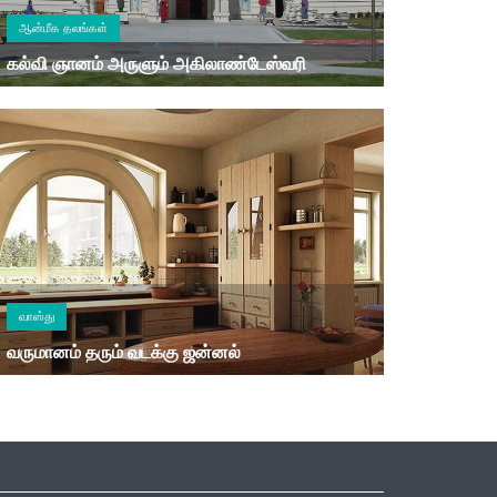
ஆன்மீக தலங்கள்
கல்வி ஞானம் அருளும் அகிலாண்டேஸ்வரி
வாஸ்து
வருமானம் தரும் வடக்கு ஜன்னல்