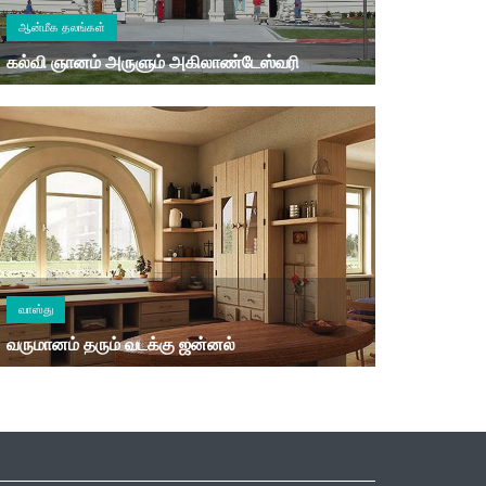
ஆன்மீக தலங்கள்
கல்வி ஞானம் அருளும் அகிலாண்டேஸ்வரி
வாஸ்து
வருமானம் தரும் வடக்கு ஜன்னல்