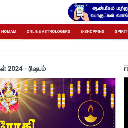
HOMAM
ONLINE ASTROLOGERS
E-SHOPPING
SPIRI
ள் 2024 - ரிஷபம்
F