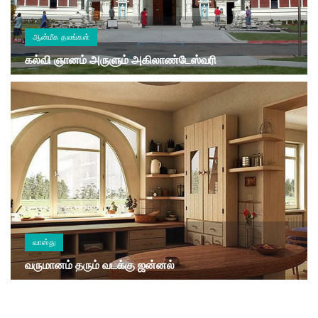
ஆன்மீக தலங்கள்
கல்வி ஞானம் அருளும் அகிலாண்டேஸ்வரி
வாஸ்து
வருமானம் தரும் வடக்கு ஜன்னல்