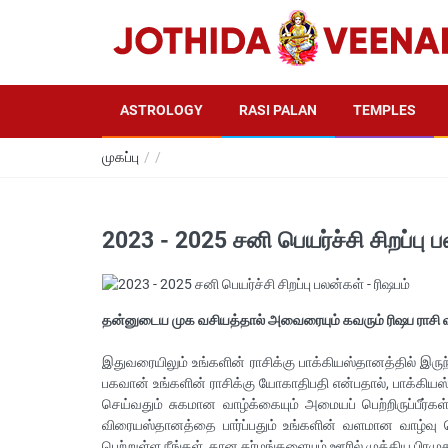
ASTROLOGY
RASI PALAN
TEMPLES
முகப்பு
/
/
2023 - 2025 சனி பெயர்ச்சி சிறப்பு ப
தன்னுடைய முக வசியத்தால் அவைரையும் கவரும் ரிஷப ராசி
இதுவரையிலும் உங்களின் ராசிக்கு பாக்கியஸ்தானத்தில் இரு
பகவான் உங்களின் ராசிக்கு யோகாதிபதி என்பதால், பாக்கியஸ
செய்வதும் சுகமான வாழ்க்கையும் அமையப் பெற்றிருப்பீர்க
விரையஸ்தானத்தை பார்ப்பதும் உங்களின் வளமான வாழ்வு பெ
பெற்றுள்ள நீங்கள், தான தர்மங்களையும் ஊரில் முக்கிய பிரமுக