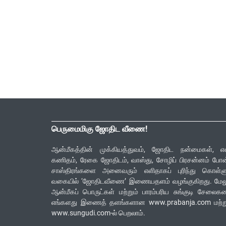
பெருமைமிகு ஜோதிட வீணை!
ஆன்மீகத்தின் முக்கியத்துவம், ஜோதிட நன்மைகள், எ
கணிதம், ரேகை ஜோதிடம், வாஸ்து, சோழிப் பிரசன்னம் போ
சாஸ்திரங்களை அனைவரும் எளிதாகப் புரிந்து கொள்ளு
வகையில் ‘ஜோதிடவீணை’ இணையதளம் வழங்குகிறது. மேலு
ஆன்மீகப் பொருட்கள் மற்றும் பாரம்பரிய சுங்குடி சேலை
எங்களது இணைத் தளங்களான www.prabanja.com மற்று
www.sungudi.com-ல் பெறலாம்.