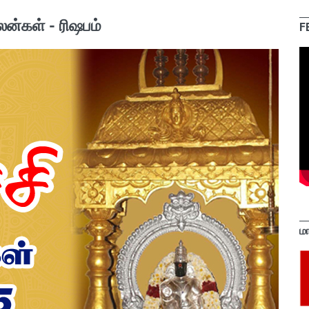
லன்கள் - ரிஷபம்
F
ம