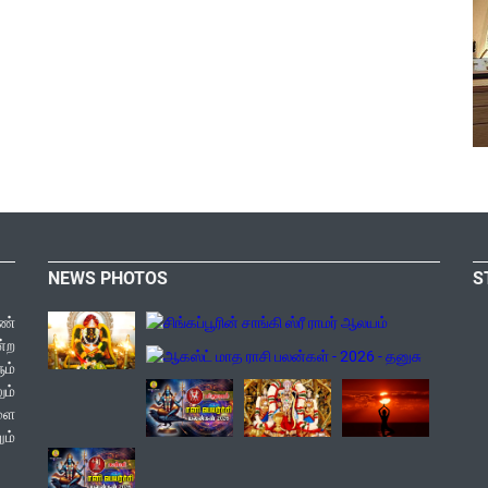
NEWS PHOTOS
S
ண்
ன்ற
ம்
ம்
களை
ம்