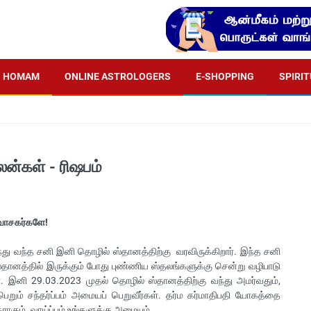
HOMAM
ONLINE ASTROLOGERS
E-SHOPPING
SPIRI
லன்கள் - ரிஷபம்
 வாசகர்களே!
ந்து வந்த சனி இனி தொழில் ஸ்தானத்திற்கு வரவிருக்கிறார். இந்த சனி
்தானத்தில் இருக்கும் போது புண்ணிய ஸ்தலங்களுக்கு சென்று வழிபாடு
ள். இனி 29.03.2023 முதல் தொழில் ஸ்தானத்திற்கு வந்து அமர்வதும்,
றும் சந்தர்ப்பம் அமையப் பெறுவீர்கள். தர்ம கர்மாதிபதி யோகத்தை
ராகும். வாய்ப்பும் உங்களுக்கு அமையும்.